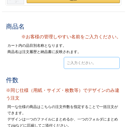
28
29
30
カード印刷
定形マル型
印刷
ス
・・・休業日
商品名
グ印刷
げ印刷
※お客様の管理しやすい名前をご入力ください。
カート内の品目別名称となります。
ト印刷
印刷
商品名は注文履歴と納品書に反映されます。
刷
工名刺印刷
トフォルダー
ト印刷
件数
ーファイル印刷
ラムカード印刷
※同じ仕様（用紙・サイズ・枚数等）でデザインのみ違
う注文
ファイル印刷
印刷
同一な仕様の商品はこちらの注文件数を指定することで一括注文が
できます。
わ印刷
判カード印刷
デザインは一つのファイルにまとめるか、一つのフォルダにまとめ
てzipなどに圧縮してご添付ください。