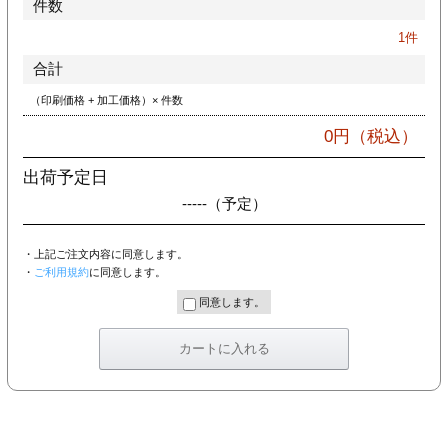
件数
カー印刷
1
件
合計
（印刷価格 + 加工価格）× 件数
0
円（税込）
出荷予定日
-----
（予定）
・上記ご注文内容に同意します。
・
ご利用規約
に同意します。
同意します。