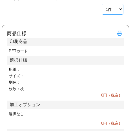
ジ
トフォルダー
ーファイル印刷
商品仕様
プ印刷
ファイル印刷
印刷商品
スリーブ印刷
刷
PETカード
選択仕様
ス加工
用紙：
サイズ：
げ印刷
ジ
刷色：
枚数：
枚
0
円（税込）
加工オプション
プ印刷
選択なし
スリーブ
0
円（税込）