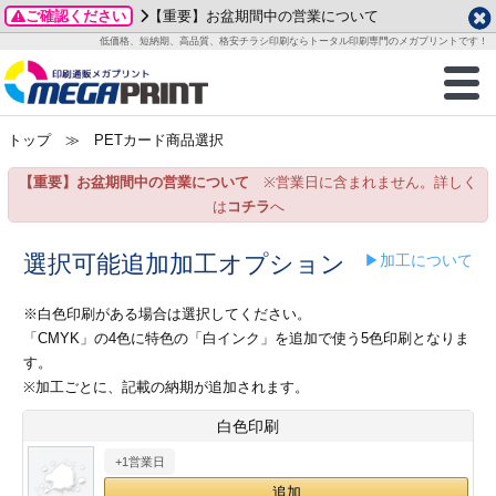
ご確認ください
【重要】お盆期間中の営業について
データ作成ガイド
ご利用ガイド
テンプレート
商品一覧
低価格、短納期、高品質、格安チラシ印刷ならトータル印刷専門のメガプリントです！
2026年 8月
ルグッズ
のお客様へ
印刷
作成前に
カード印刷
せ一覧
月
火
水
木
金
土
トップ
≫ PETカード商品選択
・ステッカー
ついて
判カード印刷
別ガイド
り名刺印刷
合わせ
1
3
4
5
6
7
8
【重要】お盆期間中の営業について
※営業日に含まれません。詳しく
刷物
について
カード印刷
ガイド
り名刺印刷
る質問FAQ
10
11
12
13
14
15
は
コチラ
へ
17
18
19
20
21
22
チックカード印刷
い方法
チックカード名刺
trator 加工指示ガイド
チックカード
もり
選択可能追加加工オプション
▶加工について
24
25
26
27
28
29
31
営業ツール印刷
法/送料について
ラムカード
カード印刷
ンプル請求
※白色印刷がある場合は選択してください。
2026年 9月
「CMYK」の4色に特色の「白インク」を追加で使う5色印刷となりま
ティ・販促グッズ
ト印刷
印刷
す。
月
火
水
木
金
土
※加工ごとに、記載の納期が追加されます。
1
2
3
4
5
ス＆盛り上げ印刷
定型マル型印刷
グ印刷
7
8
9
10
11
12
白色印刷
14
15
16
17
18
19
+1営業日
サイズ
ター印刷
ト印刷
21
22
23
24
25
26