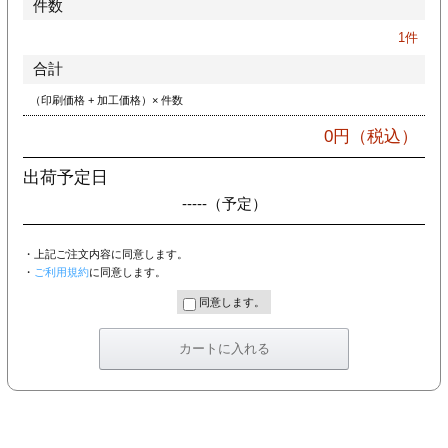
件数
カー印刷
1
件
合計
（印刷価格 + 加工価格）× 件数
0
円（税込）
出荷予定日
-----
（予定）
・上記ご注文内容に同意します。
・
ご利用規約
に同意します。
同意します。