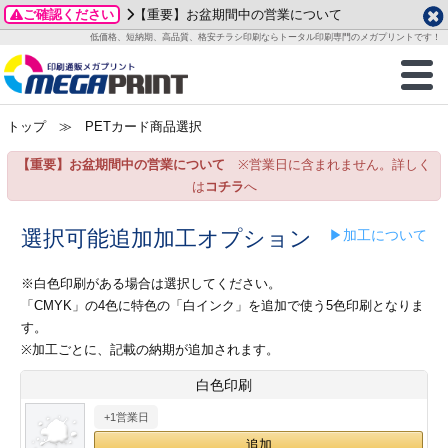
ご確認ください
【重要】お盆期間中の営業について
データ作成ガイド
ご利用ガイド
テンプレート
商品一覧
低価格、短納期、高品質、格安チラシ印刷ならトータル印刷専門のメガプリントです！
2026年 8月
ルグッズ
のお客様へ
印刷
作成前に
カード印刷
せ一覧
月
火
水
木
金
土
トップ
≫ PETカード商品選択
・ステッカー
ついて
判カード印刷
別ガイド
り名刺印刷
合わせ
1
3
4
5
6
7
8
【重要】お盆期間中の営業について
※営業日に含まれません。詳しく
刷物
について
カード印刷
ガイド
り名刺印刷
る質問FAQ
10
11
12
13
14
15
は
コチラ
へ
17
18
19
20
21
22
チックカード印刷
い方法
チックカード名刺
trator 加工指示ガイド
チックカード
もり
選択可能追加加工オプション
▶加工について
24
25
26
27
28
29
31
営業ツール印刷
法/送料について
ラムカード
カード印刷
ンプル請求
※白色印刷がある場合は選択してください。
2026年 9月
「CMYK」の4色に特色の「白インク」を追加で使う5色印刷となりま
ティ・販促グッズ
ト印刷
印刷
す。
月
火
水
木
金
土
※加工ごとに、記載の納期が追加されます。
1
2
3
4
5
ス＆盛り上げ印刷
定型マル型印刷
グ印刷
7
8
9
10
11
12
白色印刷
14
15
16
17
18
19
+1営業日
サイズ
ター印刷
ト印刷
21
22
23
24
25
26