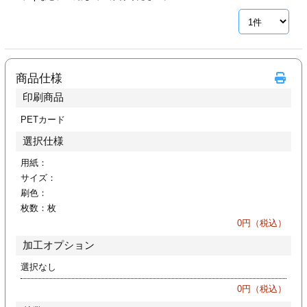
ジ
トフォルダー
ーファイル印刷
商品仕様
プ印刷
ファイル印刷
印刷商品
スリーブ印刷
刷
PETカード
選択仕様
ス加工
用紙：
サイズ：
げ印刷
ジ
刷色：
枚数：
枚
0
円（税込）
加工オプション
プ印刷
選択なし
スリーブ
0
円（税込）