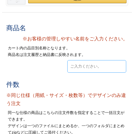
28
29
30
カード印刷
定形マル型
印刷
ス
・・・休業日
商品名
グ印刷
げ印刷
※お客様の管理しやすい名前をご入力ください。
カート内の品目別名称となります。
ト印刷
印刷
商品名は注文履歴と納品書に反映されます。
刷
工名刺印刷
トフォルダー
ト印刷
件数
ーファイル印刷
ラムカード印刷
※同じ仕様（用紙・サイズ・枚数等）でデザインのみ違
う注文
ファイル印刷
印刷
同一な仕様の商品はこちらの注文件数を指定することで一括注文が
できます。
わ印刷
判カード印刷
デザインは一つのファイルにまとめるか、一つのフォルダにまとめ
てzipなどに圧縮してご添付ください。