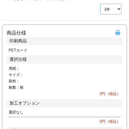
ジ
トフォルダー
ーファイル印刷
商品仕様
プ印刷
ファイル印刷
印刷商品
スリーブ印刷
刷
PETカード
選択仕様
ス加工
用紙：
サイズ：
げ印刷
ジ
刷色：
枚数：
枚
0
円（税込）
加工オプション
プ印刷
選択なし
スリーブ
0
円（税込）