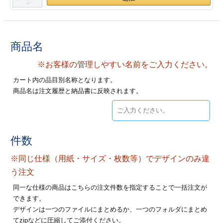
28
29
30
カード印刷
定形マル型
印刷
ス
・・・休業日
商品名
グ印刷
げ印刷
※お客様の管理しやすい名前をご入力ください。
カート内の品目別名称となります。
ト印刷
印刷
商品名は注文履歴と納品書に反映されます。
刷
工名刺印刷
トフォルダー
ト印刷
件数
ーファイル印刷
ラムカード印刷
※同じ仕様（用紙・サイズ・枚数等）でデザインのみ違
う注文
ファイル印刷
印刷
同一な仕様の商品はこちらの注文件数を指定することで一括注文が
できます。
わ印刷
判カード印刷
デザインは一つのファイルにまとめるか、一つのフォルダにまとめ
てzipなどに圧縮してご添付ください。