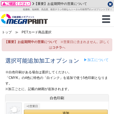
ご確認ください
【重要】お盆期間中の営業について
データ作成ガイド
ご利用ガイド
テンプレート
商品一覧
低価格、短納期、高品質、格安チラシ印刷ならトータル印刷専門のメガプリントです！
2026年 8月
ルグッズ
のお客様へ
印刷
作成前に
カード印刷
せ一覧
月
火
水
木
金
土
トップ
≫ PETカード商品選択
・ステッカー
ついて
判カード印刷
別ガイド
り名刺印刷
合わせ
1
3
4
5
6
7
8
【重要】お盆期間中の営業について
※営業日に含まれません。詳しく
刷物
について
カード印刷
ガイド
り名刺印刷
る質問FAQ
10
11
12
13
14
15
は
コチラ
へ
17
18
19
20
21
22
チックカード印刷
い方法
チックカード名刺
trator 加工指示ガイド
チックカード
もり
選択可能追加加工オプション
▶加工について
24
25
26
27
28
29
31
営業ツール印刷
法/送料について
ラムカード
カード印刷
ンプル請求
※白色印刷がある場合は選択してください。
2026年 9月
「CMYK」の4色に特色の「白インク」を追加で使う5色印刷となりま
ティ・販促グッズ
ト印刷
印刷
す。
月
火
水
木
金
土
※加工ごとに、記載の納期が追加されます。
1
2
3
4
5
ス＆盛り上げ印刷
定型マル型印刷
グ印刷
7
8
9
10
11
12
白色印刷
14
15
16
17
18
19
+1営業日
サイズ
ター印刷
ト印刷
21
22
23
24
25
26