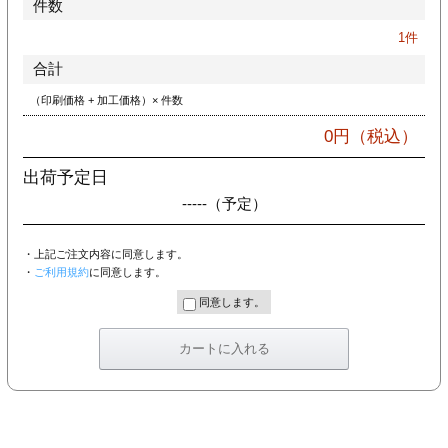
件数
カー印刷
1
件
合計
（印刷価格 + 加工価格）× 件数
0
円（税込）
出荷予定日
-----
（予定）
・上記ご注文内容に同意します。
・
ご利用規約
に同意します。
同意します。