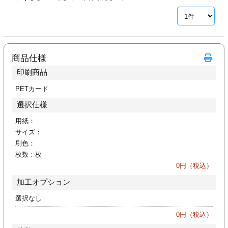
ジ
トフォルダー
ーファイル印刷
商品仕様
プ印刷
ファイル印刷
印刷商品
スリーブ印刷
刷
PETカード
選択仕様
ス加工
用紙：
サイズ：
げ印刷
ジ
刷色：
枚数：
枚
0
円（税込）
加工オプション
プ印刷
選択なし
スリーブ
0
円（税込）