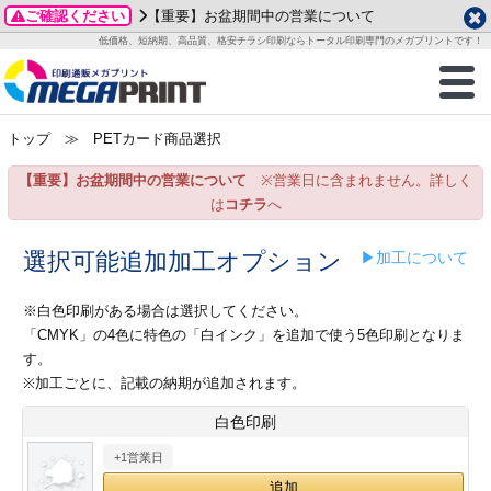
ご確認ください
【重要】お盆期間中の営業について
データ作成ガイド
ご利用ガイド
テンプレート
商品一覧
低価格、短納期、高品質、格安チラシ印刷ならトータル印刷専門のメガプリントです！
2026年 8月
ルグッズ
のお客様へ
印刷
作成前に
カード印刷
せ一覧
月
火
水
木
金
土
トップ
≫ PETカード商品選択
・ステッカー
ついて
判カード印刷
別ガイド
り名刺印刷
合わせ
1
3
4
5
6
7
8
【重要】お盆期間中の営業について
※営業日に含まれません。詳しく
刷物
について
カード印刷
ガイド
り名刺印刷
る質問FAQ
10
11
12
13
14
15
は
コチラ
へ
17
18
19
20
21
22
チックカード印刷
い方法
チックカード名刺
trator 加工指示ガイド
チックカード
もり
選択可能追加加工オプション
▶加工について
24
25
26
27
28
29
31
営業ツール印刷
法/送料について
ラムカード
カード印刷
ンプル請求
※白色印刷がある場合は選択してください。
2026年 9月
「CMYK」の4色に特色の「白インク」を追加で使う5色印刷となりま
ティ・販促グッズ
ト印刷
印刷
す。
月
火
水
木
金
土
※加工ごとに、記載の納期が追加されます。
1
2
3
4
5
ス＆盛り上げ印刷
定型マル型印刷
グ印刷
7
8
9
10
11
12
白色印刷
14
15
16
17
18
19
+1営業日
サイズ
ター印刷
ト印刷
21
22
23
24
25
26