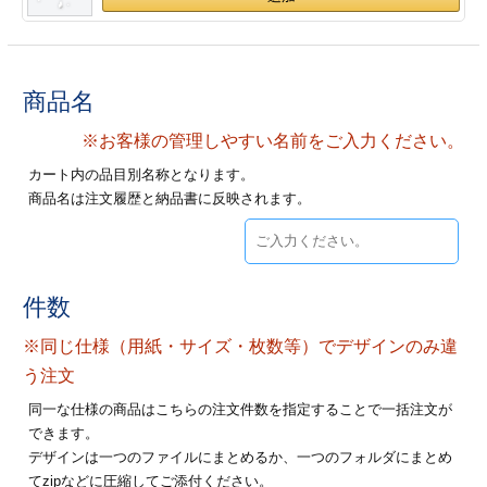
28
29
30
カード印刷
定形マル型
印刷
ス
・・・休業日
商品名
グ印刷
げ印刷
※お客様の管理しやすい名前をご入力ください。
カート内の品目別名称となります。
ト印刷
印刷
商品名は注文履歴と納品書に反映されます。
刷
工名刺印刷
トフォルダー
ト印刷
件数
ーファイル印刷
ラムカード印刷
※同じ仕様（用紙・サイズ・枚数等）でデザインのみ違
う注文
ファイル印刷
印刷
同一な仕様の商品はこちらの注文件数を指定することで一括注文が
できます。
わ印刷
判カード印刷
デザインは一つのファイルにまとめるか、一つのフォルダにまとめ
てzipなどに圧縮してご添付ください。