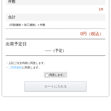
件数
カー印刷
1
件
合計
（印刷価格 + 加工価格）× 件数
0
円（税込）
出荷予定日
-----
（予定）
・上記ご注文内容に同意します。
・
ご利用規約
に同意します。
同意します。