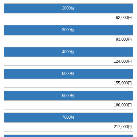
28
29
30
カード印刷
定形マル型
2000
62,000円
印刷
ス
・・・休業日
3000
グ印刷
げ印刷
93,000円
4000
ト印刷
印刷
124,000円
刷
工名刺印刷
5000
トフォルダー
ト印刷
155,000円
6000
ーファイル印刷
ラムカード印刷
186,000円
ファイル印刷
印刷
7000
わ印刷
判カード印刷
217,000円