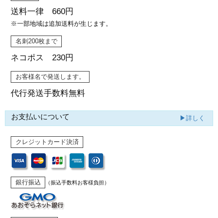
カー印刷
送料一律 660円
※一部地域は追加送料が生じます。
名刺200枚まで
ネコポス 230円
お客様名で発送します。
代行発送
手数料無料
お支払いについて
▶詳しく
クレジットカード決済
銀行振込
（振込手数料お客様負担）