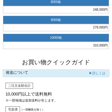
8000
ジ
トフォルダー
248,000円
ーファイル印刷
9000
279,000円
プ印刷
ファイル印刷
10000
スリーブ印刷
刷
310,000円
ス加工
お買い物クイックガイド
げ印刷
ジ
発送について
▶詳しくは
ご注文金額合計
プ印刷
10,000円以上で
送料無料
※一部地域は追加送料が生じます。
スリーブ
宅急便
（一部離島を除く）