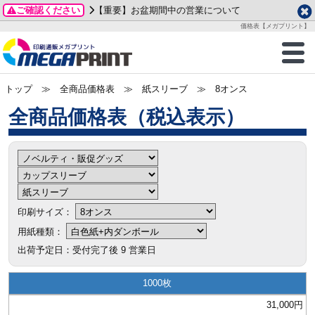
ご確認ください
【重要】お盆期間中の営業について
データ作成ガイド
ご利用ガイド
テンプレート
商品一覧
価格表【メガプリント】
2026年 8月
ルグッズ
のお客様へ
印刷
作成前に
カード印刷
せ一覧
月
火
水
木
金
土
トップ
≫ 全商品価格表 ≫ 紙スリーブ ≫
8オンス
・ステッカー
ついて
判カード印刷
別ガイド
り名刺印刷
合わせ
1
3
4
5
6
7
8
全商品価格表
刷物
について
カード印刷
ガイド
り名刺印刷
る質問FAQ
10
11
12
13
14
15
17
18
19
20
21
22
チックカード印刷
い方法
チックカード名刺
trator 加工指示ガイド
チックカード
もり
24
25
26
27
28
29
31
営業ツール印刷
法/送料について
ラムカード
カード印刷
ンプル請求
2026年 9月
印刷サイズ：
ティ・販促グッズ
ト印刷
印刷
月
火
水
木
金
土
用紙種類：
1
2
3
4
5
出荷予定日：受付完了後
9
営業日
ス＆盛り上げ印刷
定型マル型印刷
グ印刷
7
8
9
10
11
12
商品値段表
1000
14
15
16
17
18
19
サイズ
ター印刷
ト印刷
31,000円
21
22
23
24
25
26