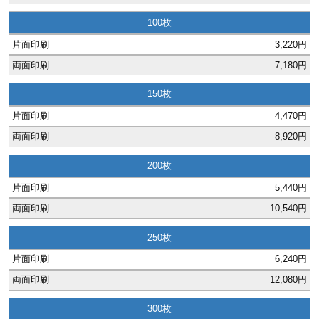
28
29
30
カード印刷
定形マル型
100
3,220円
印刷
ス
・・・休業日
7,180円
グ印刷
げ印刷
150
4,470円
ト印刷
印刷
8,920円
刷
工名刺印刷
200
5,440円
トフォルダー
ト印刷
10,540円
ーファイル印刷
ラムカード印刷
250
6,240円
ファイル印刷
印刷
12,080円
わ印刷
判カード印刷
300