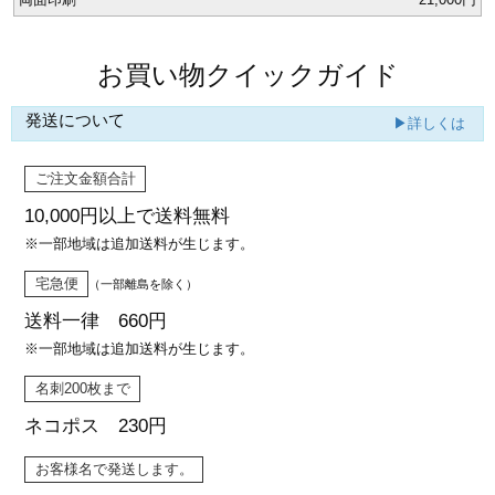
カー印刷
お買い物クイックガイド
発送について
▶詳しくは
ご注文金額合計
10,000円以上で
送料無料
※一部地域は追加送料が生じます。
宅急便
（一部離島を除く）
送料一律 660円
※一部地域は追加送料が生じます。
名刺200枚まで
ネコポス 230円
お客様名で発送します。