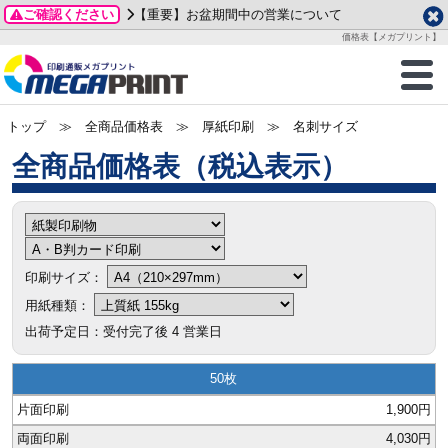
ご確認ください
【重要】お盆期間中の営業について
データ作成ガイド
ご利用ガイド
テンプレート
商品一覧
価格表【メガプリント】
2026年 8月
ルグッズ
のお客様へ
印刷
作成前に
カード印刷
せ一覧
月
火
水
木
金
土
トップ
≫ 全商品価格表 ≫ 厚紙印刷 ≫
名刺サイズ
・ステッカー
ついて
判カード印刷
別ガイド
り名刺印刷
合わせ
1
3
4
5
6
7
8
全商品価格表
刷物
について
カード印刷
ガイド
り名刺印刷
る質問FAQ
10
11
12
13
14
15
17
18
19
20
21
22
チックカード印刷
い方法
チックカード名刺
trator 加工指示ガイド
チックカード
もり
24
25
26
27
28
29
31
営業ツール印刷
法/送料について
ラムカード
カード印刷
ンプル請求
印刷サイズ：
2026年 9月
用紙種類：
ティ・販促グッズ
ト印刷
印刷
月
火
水
木
金
土
出荷予定日：受付完了後
4
営業日
1
2
3
4
5
ス＆盛り上げ印刷
定型マル型印刷
グ印刷
商品値段表
50
7
8
9
10
11
12
14
15
16
17
18
19
1,900円
サイズ
ター印刷
ト印刷
21
22
23
24
25
26
4,030円