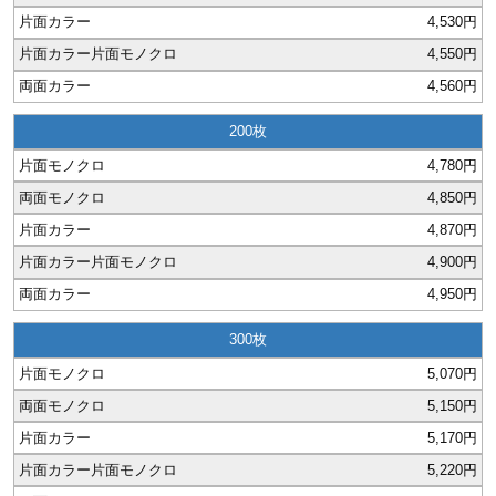
28
29
30
4,530円
カード印刷
定形マル型
4,550円
印刷
ス
・・・休業日
4,560円
200
グ印刷
げ印刷
4,780円
ト印刷
印刷
4,850円
4,870円
刷
工名刺印刷
4,900円
4,950円
トフォルダー
ト印刷
300
ーファイル印刷
ラムカード印刷
5,070円
ファイル印刷
印刷
5,150円
5,170円
わ印刷
判カード印刷
5,220円