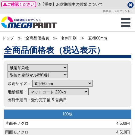
ご確認ください
【重要】お盆期間中の営業について
データ作成ガイド
ご利用ガイド
テンプレート
商品一覧
価格表【メガプリント】
2026年 8月
ルグッズ
のお客様へ
印刷
作成前に
カード印刷
せ一覧
月
火
水
木
金
土
トップ
≫ 全商品価格表 ≫ 名刺印刷 ≫
直径60mm
・ステッカー
ついて
判カード印刷
別ガイド
り名刺印刷
合わせ
1
3
4
5
6
7
8
全商品価格表
刷物
について
カード印刷
ガイド
り名刺印刷
る質問FAQ
10
11
12
13
14
15
17
18
19
20
21
22
チックカード印刷
い方法
チックカード名刺
trator 加工指示ガイド
チックカード
もり
24
25
26
27
28
29
31
営業ツール印刷
法/送料について
ラムカード
カード印刷
ンプル請求
印刷サイズ：
2026年 9月
用紙種類：
ティ・販促グッズ
ト印刷
印刷
月
火
水
木
金
土
出荷予定日：受付完了後
5
営業日
1
2
3
4
5
ス＆盛り上げ印刷
定型マル型印刷
グ印刷
商品値段表
100
7
8
9
10
11
12
14
15
16
17
18
19
4,500円
サイズ
ター印刷
ト印刷
21
22
23
24
25
26
4,510円