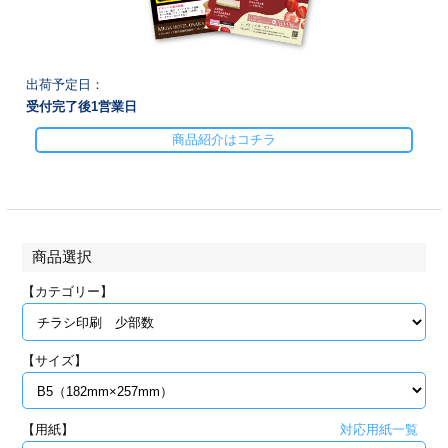
28
29
30
カード印刷
定形マル型
印刷
ス
・・・休業日
出荷予定日：
受付完了後
1
営業日
グ印刷
げ印刷
商品紹介はコチラ
ト印刷
印刷
刷
工名刺印刷
商品選択
トフォルダー
ト印刷
【カテゴリー】
ーファイル印刷
ラムカード印刷
【サイズ】
ファイル印刷
印刷
わ印刷
判カード印刷
【用紙】
対応用紙一覧