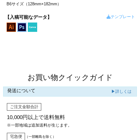
カー印刷
B6サイズ（128mm×182mm）
テンプレート
【入稿可能なデータ】
商品値段表
お買い物クイックガイド
発送について
▶詳しくは
ご注文金額合計
10,000円以上で
送料無料
※一部地域は追加送料が生じます。
宅急便
（一部離島を除く）