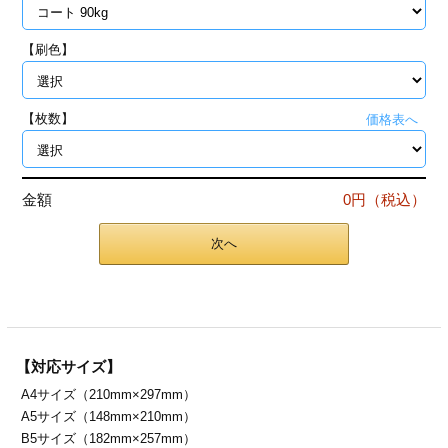
ジ
トフォルダー
【刷色】
ーファイル印刷
プ印刷
ファイル印刷
【枚数】
価格表へ
スリーブ印刷
刷
金額
0円（税込）
ス加工
次へ
げ印刷
ジ
プ印刷
【対応サイズ】
A4サイズ（210mm×297mm）
スリーブ
A5サイズ（148mm×210mm）
B5サイズ（182mm×257mm）