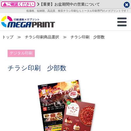
ご確認ください
【重要】お盆期間中の営業について
データ作成ガイド
ご利用ガイド
テンプレート
商品一覧
低価格、短納期、高品質、格安チラシ印刷ならトータル印刷専門のメガプリントです！
2026年 8月
ルグッズ
のお客様へ
印刷
作成前に
カード印刷
せ一覧
月
火
水
木
金
土
トップ
≫ チラシ印刷商品選択 ≫ チラシ印刷 少部数
・ステッカー
ついて
判カード印刷
別ガイド
り名刺印刷
合わせ
1
3
4
5
6
7
8
刷物
について
カード印刷
ガイド
り名刺印刷
る質問FAQ
デジタル印刷
10
11
12
13
14
15
17
18
19
20
21
22
チックカード印刷
い方法
チックカード名刺
trator 加工指示ガイド
チックカード
もり
チラシ印刷 少部数
24
25
26
27
28
29
31
営業ツール印刷
法/送料について
ラムカード
カード印刷
ンプル請求
2026年 9月
ティ・販促グッズ
ト印刷
印刷
月
火
水
木
金
土
1
2
3
4
5
ス＆盛り上げ印刷
定型マル型印刷
グ印刷
7
8
9
10
11
12
14
15
16
17
18
19
サイズ
ター印刷
ト印刷
21
22
23
24
25
26