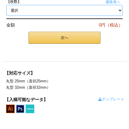
【枚数】
価格表へ
ジ
トフォルダー
ーファイル印刷
金額
0円（税込）
プ印刷
ファイル印刷
次へ
スリーブ印刷
刷
ス加工
【対応サイズ】
げ印刷
ジ
丸型 25mm（直径25mm）
丸型 32mm（直径32mm）
テンプレート
【入稿可能なデータ】
プ印刷
スリーブ