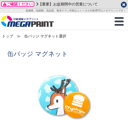
ご確認ください
【重要】お盆期間中の営業について
データ作成ガイド
ご利用ガイド
テンプレート
商品一覧
低価格、短納期、高品質、格安チラシ印刷ならトータル印刷専門のメガプリントです！
2026年 8月
ルグッズ
のお客様へ
印刷
作成前に
カード印刷
せ一覧
月
火
水
木
金
土
トップ
≫ 缶バッジ マグネット選択
・ステッカー
ついて
判カード印刷
別ガイド
り名刺印刷
合わせ
1
3
4
5
6
7
8
刷物
について
カード印刷
ガイド
り名刺印刷
る質問FAQ
10
11
12
13
14
15
缶バッジ マグネット
17
18
19
20
21
22
チックカード印刷
い方法
チックカード名刺
trator 加工指示ガイド
チックカード
もり
24
25
26
27
28
29
31
営業ツール印刷
法/送料について
ラムカード
カード印刷
ンプル請求
2026年 9月
ティ・販促グッズ
ト印刷
印刷
月
火
水
木
金
土
1
2
3
4
5
ス＆盛り上げ印刷
定型マル型印刷
グ印刷
7
8
9
10
11
12
14
15
16
17
18
19
サイズ
ター印刷
ト印刷
21
22
23
24
25
26