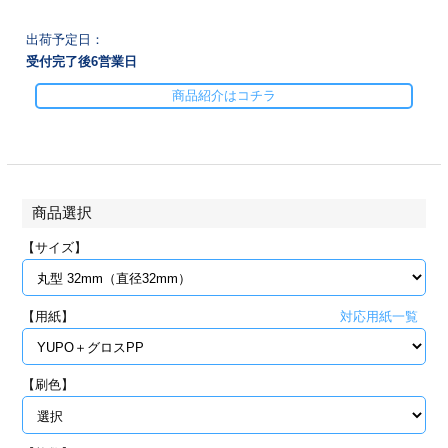
28
29
30
カード印刷
定形マル型
出荷予定日：
受付完了後
6
営業日
印刷
ス
・・・休業日
商品紹介はコチラ
グ印刷
げ印刷
ト印刷
印刷
商品選択
刷
工名刺印刷
【サイズ】
トフォルダー
ト印刷
【用紙】
ーファイル印刷
ラムカード印刷
対応用紙一覧
ファイル印刷
印刷
【刷色】
わ印刷
判カード印刷