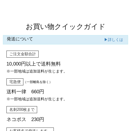
カー印刷
商品値段表
お買い物クイックガイド
発送について
▶詳しくは
ご注文金額合計
10,000円以上で
送料無料
※一部地域は追加送料が生じます。
宅急便
（一部離島を除く）
送料一律 660円
※一部地域は追加送料が生じます。
名刺200枚まで
ネコポス 230円
お客様名で発送します。