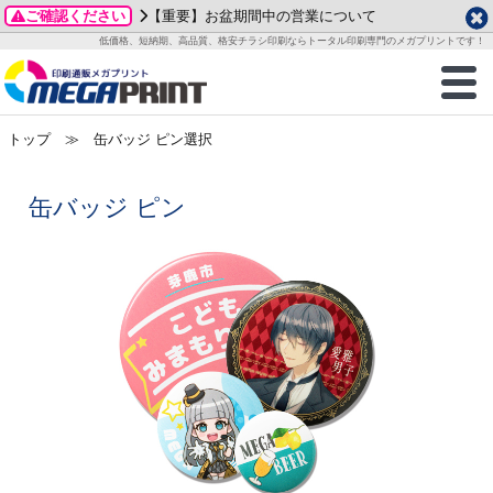
ご確認ください
【重要】お盆期間中の営業について
データ作成ガイド
ご利用ガイド
テンプレート
商品一覧
低価格、短納期、高品質、格安チラシ印刷ならトータル印刷専門のメガプリントです！
2026年 8月
ルグッズ
のお客様へ
印刷
作成前に
カード印刷
せ一覧
月
火
水
木
金
土
トップ
≫ 缶バッジ ピン選択
・ステッカー
ついて
判カード印刷
別ガイド
り名刺印刷
合わせ
1
3
4
5
6
7
8
刷物
について
カード印刷
ガイド
り名刺印刷
る質問FAQ
10
11
12
13
14
15
缶バッジ ピン
17
18
19
20
21
22
チックカード印刷
い方法
チックカード名刺
trator 加工指示ガイド
チックカード
もり
24
25
26
27
28
29
31
営業ツール印刷
法/送料について
ラムカード
カード印刷
ンプル請求
2026年 9月
ティ・販促グッズ
ト印刷
印刷
月
火
水
木
金
土
1
2
3
4
5
ス＆盛り上げ印刷
定型マル型印刷
グ印刷
7
8
9
10
11
12
14
15
16
17
18
19
サイズ
ター印刷
ト印刷
21
22
23
24
25
26