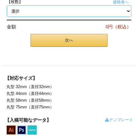
【枚数】
価格表へ
ジ
トフォルダー
ーファイル印刷
金額
0円（税込）
プ印刷
ファイル印刷
次へ
スリーブ印刷
刷
ス加工
【対応サイズ】
げ印刷
ジ
丸型 32mm（直径32mm）
丸型 44mm（直径44mm）
丸型 58mm（直径58mm）
丸型 75mm（直径75mm）
プ印刷
テンプレート
【入稿可能なデータ】
スリーブ