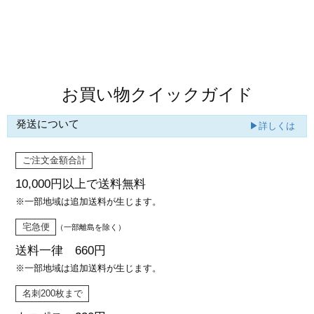
カー印刷
商品値段表
お買い物クイックガイド
発送について
▶詳しくは
ご注文金額合計
10,000円以上で
送料無料
※一部地域は追加送料が生じます。
宅急便
（一部離島を除く）
送料一律 660円
※一部地域は追加送料が生じます。
名刺200枚まで