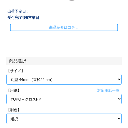
28
29
30
カード印刷
定形マル型
出荷予定日：
受付完了後
6
営業日
印刷
ス
・・・休業日
商品紹介はコチラ
グ印刷
げ印刷
ト印刷
印刷
商品選択
刷
工名刺印刷
【サイズ】
トフォルダー
ト印刷
【用紙】
ーファイル印刷
ラムカード印刷
対応用紙一覧
ファイル印刷
印刷
【刷色】
わ印刷
判カード印刷