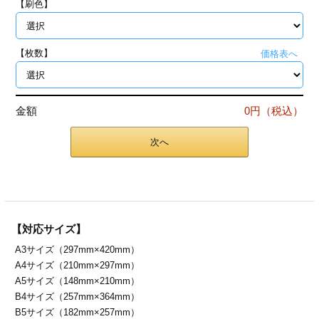
【刷色】
ジ
トフォルダー
ーファイル印刷
【枚数】
価格表へ
プ印刷
ファイル印刷
金額
0円（税込）
スリーブ印刷
刷
次へ
ス加工
げ印刷
ジ
【対応サイズ】
A3サイズ（297mm×420mm）
プ印刷
A4サイズ（210mm×297mm）
A5サイズ（148mm×210mm）
スリーブ
B4サイズ（257mm×364mm）
B5サイズ（182mm×257mm）