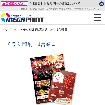
ご確認ください
【重要】お盆期間中の営業について
データ作成ガイド
ご利用ガイド
テンプレート
商品一覧
低価格、短納期、高品質、格安チラシ印刷ならトータル印刷専門のメガプリントです！
2026年 8月
ルグッズ
のお客様へ
印刷
作成前に
カード印刷
せ一覧
月
火
水
木
金
土
トップ
≫ チラシ印刷商品選択 ≫ 1営業日
・ステッカー
ついて
判カード印刷
別ガイド
り名刺印刷
合わせ
1
3
4
5
6
7
8
刷物
について
カード印刷
ガイド
り名刺印刷
る質問FAQ
10
11
12
13
14
15
チラシ印刷 1営業日
17
18
19
20
21
22
チックカード印刷
い方法
チックカード名刺
trator 加工指示ガイド
チックカード
もり
24
25
26
27
28
29
31
営業ツール印刷
法/送料について
ラムカード
カード印刷
ンプル請求
2026年 9月
ティ・販促グッズ
ト印刷
印刷
月
火
水
木
金
土
1
2
3
4
5
ス＆盛り上げ印刷
定型マル型印刷
グ印刷
7
8
9
10
11
12
14
15
16
17
18
19
サイズ
ター印刷
ト印刷
21
22
23
24
25
26