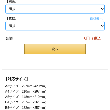
【刷色】
ジ
トフォルダー
ーファイル印刷
【枚数】
価格表へ
プ印刷
ファイル印刷
金額
0円（税込）
スリーブ印刷
刷
次へ
ス加工
げ印刷
ジ
【対応サイズ】
A3サイズ（297mm×420mm）
プ印刷
A4サイズ（210mm×297mm）
A5サイズ（148mm×210mm）
スリーブ
B4サイズ（257mm×364mm）
B5サイズ（182mm×257mm）