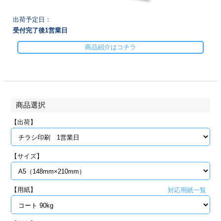
28
29
30
カード印刷
定形マル型
出荷予定日：
受付完了後
1
営業日
印刷
ス
・・・休業日
商品紹介はコチラ
グ印刷
げ印刷
ト印刷
印刷
商品選択
刷
工名刺印刷
【出荷】
トフォルダー
ト印刷
【サイズ】
ーファイル印刷
ラムカード印刷
ファイル印刷
印刷
【用紙】
対応用紙一覧
わ印刷
判カード印刷