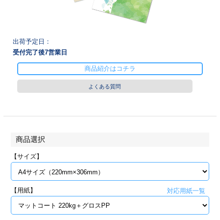
28
29
30
カード印刷
定形マル型
印刷
ス
・・・休業日
出荷予定日：
受付完了後
7
営業日
グ印刷
げ印刷
商品紹介はコチラ
ト印刷
印刷
よくある質問
刷
工名刺印刷
トフォルダー
ト印刷
商品選択
ーファイル印刷
ラムカード印刷
【サイズ】
ファイル印刷
印刷
【用紙】
対応用紙一覧
わ印刷
判カード印刷