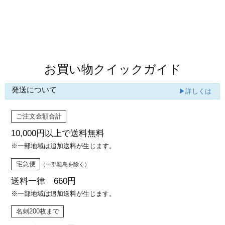
カー印刷
商品値段表
お買い物クイックガイド
発送について
▶詳しくは
ご注文金額合計
10,000円以上で
送料無料
※一部地域は追加送料が生じます。
宅急便
（一部離島を除く）
送料一律 660円
※一部地域は追加送料が生じます。
名刺200枚まで