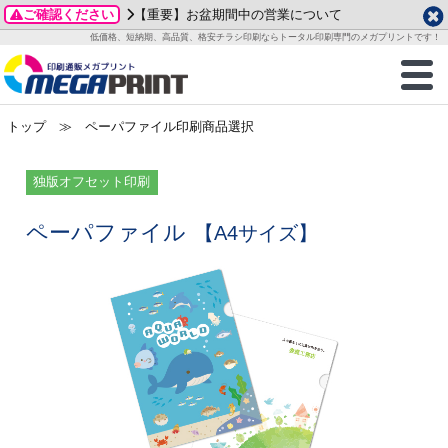
ご確認ください
【重要】お盆期間中の営業について
データ作成ガイド
ご利用ガイド
テンプレート
商品一覧
低価格、短納期、高品質、格安チラシ印刷ならトータル印刷専門のメガプリントです！
2026年 8月
ルグッズ
のお客様へ
印刷
作成前に
カード印刷
せ一覧
月
火
水
木
金
土
トップ
≫ ペーパファイル印刷商品選択
・ステッカー
ついて
判カード印刷
別ガイド
り名刺印刷
合わせ
1
3
4
5
6
7
8
刷物
について
カード印刷
ガイド
り名刺印刷
る質問FAQ
独版オフセット印刷
10
11
12
13
14
15
17
18
19
20
21
22
チックカード印刷
い方法
チックカード名刺
trator 加工指示ガイド
チックカード
もり
ペーパファイル
【A4サイズ】
24
25
26
27
28
29
31
営業ツール印刷
法/送料について
ラムカード
カード印刷
ンプル請求
2026年 9月
ティ・販促グッズ
ト印刷
印刷
月
火
水
木
金
土
1
2
3
4
5
ス＆盛り上げ印刷
定型マル型印刷
グ印刷
7
8
9
10
11
12
14
15
16
17
18
19
サイズ
ター印刷
ト印刷
21
22
23
24
25
26