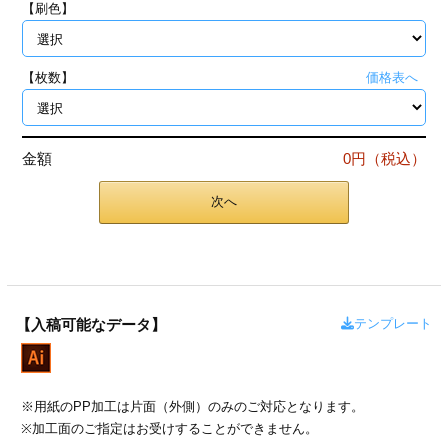
【刷色】
ジ
トフォルダー
ーファイル印刷
【枚数】
価格表へ
プ印刷
ファイル印刷
金額
0円（税込）
スリーブ印刷
刷
次へ
ス加工
げ印刷
ジ
テンプレート
【入稿可能なデータ】
プ印刷
※用紙のPP加工は片面（外側）のみのご対応となります。
スリーブ
※加工面のご指定はお受けすることができません。