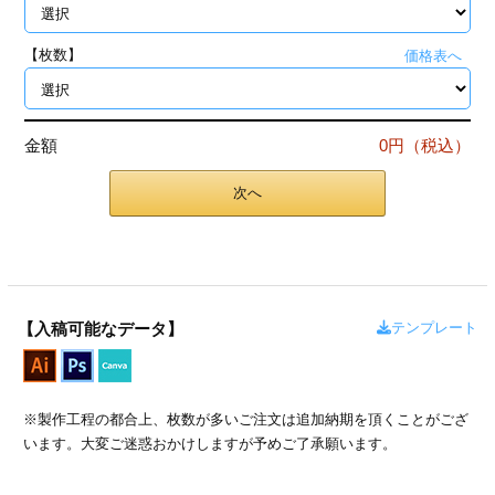
ジ
トフォルダー
【枚数】
価格表へ
ーファイル印刷
プ印刷
ファイル印刷
金額
0円（税込）
スリーブ印刷
刷
次へ
ス加工
げ印刷
ジ
テンプレート
【入稿可能なデータ】
プ印刷
※製作工程の都合上、枚数が多いご注文は追加納期を頂くことがござ
います。大変ご迷惑おかけしますが予めご了承願います。
スリーブ