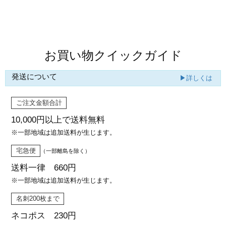
カー印刷
商品値段表
お買い物クイックガイド
発送について
▶詳しくは
ご注文金額合計
10,000円以上で
送料無料
※一部地域は追加送料が生じます。
宅急便
（一部離島を除く）
送料一律 660円
※一部地域は追加送料が生じます。
名刺200枚まで
ネコポス 230円