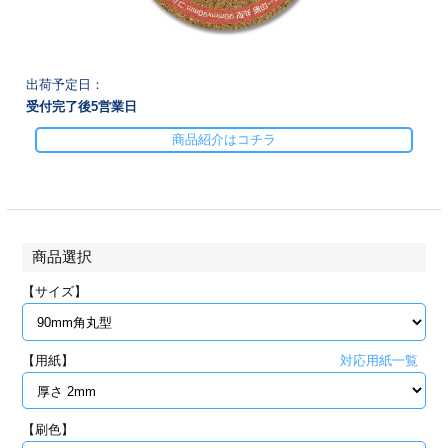
28
29
30
カード印刷
定形マル型
印刷
ス
・・・休業日
出荷予定日：
受付完了後
5
営業日
グ印刷
げ印刷
商品紹介はコチラ
ト印刷
印刷
刷
工名刺印刷
商品選択
トフォルダー
ト印刷
【サイズ】
ーファイル印刷
ラムカード印刷
【用紙】
対応用紙一覧
ファイル印刷
印刷
わ印刷
判カード印刷
【刷色】