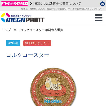
ご確認ください
【重要】お盆期間中の営業について
データ作成ガイド
ご利用ガイド
テンプレート
商品一覧
低価格、短納期、高品質、格安チラシ印刷ならトータル印刷専門のメガプリントです！
2026年 8月
ルグッズ
のお客様へ
印刷
作成前に
カード印刷
せ一覧
月
火
水
木
金
土
トップ
≫ コルクコースター印刷商品選択
・ステッカー
ついて
判カード印刷
別ガイド
り名刺印刷
合わせ
1
3
4
5
6
7
8
刷物
について
カード印刷
ガイド
り名刺印刷
る質問FAQ
UV印刷
値下げしました！
10
11
12
13
14
15
17
18
19
20
21
22
チックカード印刷
い方法
チックカード名刺
trator 加工指示ガイド
チックカード
もり
コルクコースター
24
25
26
27
28
29
31
営業ツール印刷
法/送料について
ラムカード
カード印刷
ンプル請求
2026年 9月
ティ・販促グッズ
ト印刷
印刷
月
火
水
木
金
土
1
2
3
4
5
ス＆盛り上げ印刷
定型マル型印刷
グ印刷
7
8
9
10
11
12
14
15
16
17
18
19
サイズ
ター印刷
ト印刷
21
22
23
24
25
26