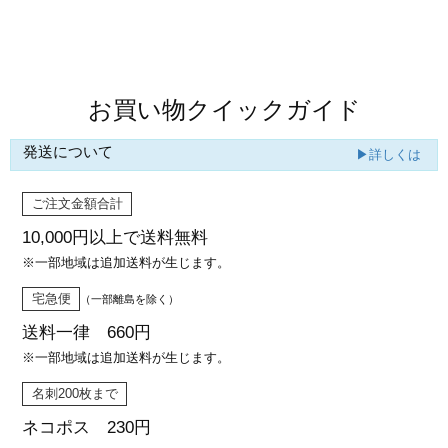
カー印刷
商品値段表
お買い物クイックガイド
発送について
▶詳しくは
ご注文金額合計
10,000円以上で
送料無料
※一部地域は追加送料が生じます。
宅急便
（一部離島を除く）
送料一律 660円
※一部地域は追加送料が生じます。
名刺200枚まで
ネコポス 230円