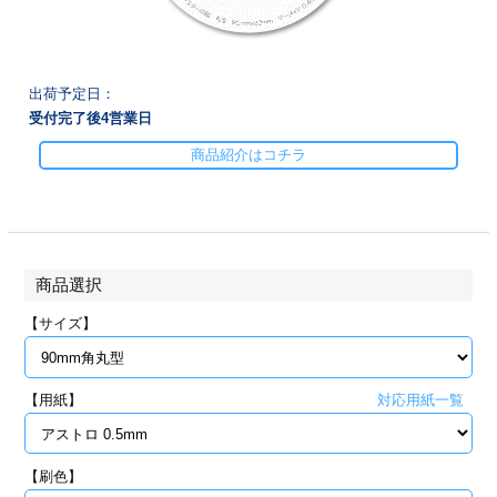
28
29
30
カード印刷
定形マル型
印刷
ス
・・・休業日
出荷予定日：
受付完了後
4
営業日
グ印刷
げ印刷
商品紹介はコチラ
ト印刷
印刷
刷
工名刺印刷
商品選択
トフォルダー
ト印刷
【サイズ】
ーファイル印刷
ラムカード印刷
【用紙】
対応用紙一覧
ファイル印刷
印刷
わ印刷
判カード印刷
【刷色】