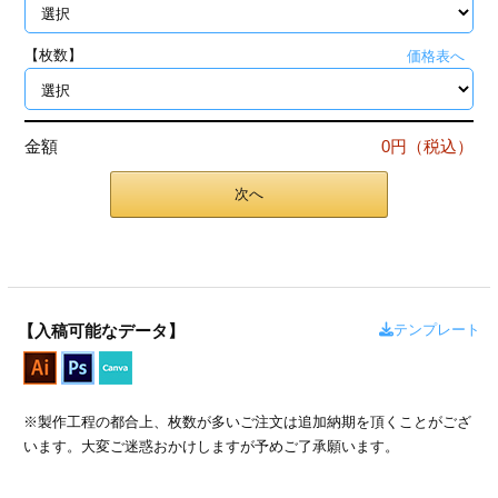
ジ
トフォルダー
【枚数】
価格表へ
ーファイル印刷
プ印刷
ファイル印刷
金額
0円（税込）
スリーブ印刷
刷
次へ
ス加工
げ印刷
ジ
テンプレート
【入稿可能なデータ】
プ印刷
※製作工程の都合上、枚数が多いご注文は追加納期を頂くことがござ
います。大変ご迷惑おかけしますが予めご了承願います。
スリーブ