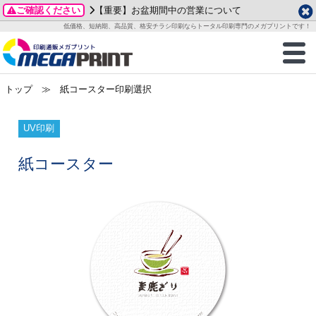
ご確認ください
【重要】お盆期間中の営業について
データ作成ガイド
ご利用ガイド
テンプレート
商品一覧
低価格、短納期、高品質、格安チラシ印刷ならトータル印刷専門のメガプリントです！
2026年 8月
ルグッズ
のお客様へ
印刷
作成前に
カード印刷
せ一覧
月
火
水
木
金
土
トップ
≫ 紙コースター印刷選択
・ステッカー
ついて
判カード印刷
別ガイド
り名刺印刷
合わせ
1
3
4
5
6
7
8
刷物
について
カード印刷
ガイド
り名刺印刷
る質問FAQ
UV印刷
10
11
12
13
14
15
17
18
19
20
21
22
チックカード印刷
い方法
チックカード名刺
trator 加工指示ガイド
チックカード
もり
紙コースター
24
25
26
27
28
29
31
営業ツール印刷
法/送料について
ラムカード
カード印刷
ンプル請求
2026年 9月
ティ・販促グッズ
ト印刷
印刷
月
火
水
木
金
土
1
2
3
4
5
ス＆盛り上げ印刷
定型マル型印刷
グ印刷
7
8
9
10
11
12
14
15
16
17
18
19
サイズ
ター印刷
ト印刷
21
22
23
24
25
26