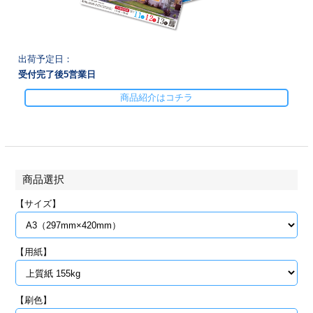
28
29
30
カード印刷
定形マル型
印刷
ス
・・・休業日
出荷予定日：
受付完了後
5
営業日
グ印刷
げ印刷
商品紹介はコチラ
ト印刷
印刷
刷
工名刺印刷
商品選択
トフォルダー
ト印刷
【サイズ】
ーファイル印刷
ラムカード印刷
【用紙】
ファイル印刷
印刷
わ印刷
判カード印刷
【刷色】