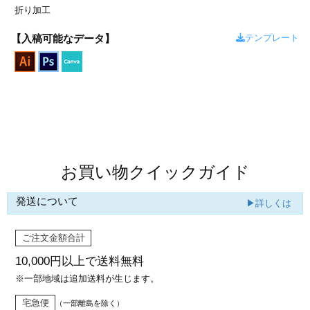
カー印刷
折り加工
テンプレート
【入稿可能なデータ】
商品値段表
お買い物クイックガイド
発送について
▶詳しくは
ご注文金額合計
10,000円以上で
送料無料
※一部地域は追加送料が生じます。
宅急便
（一部離島を除く）