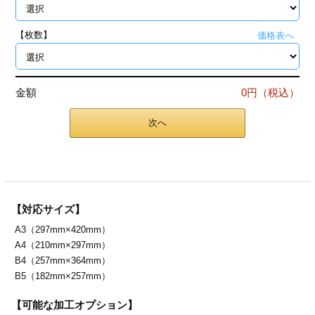
ジ
トフォルダー
【枚数】
価格表へ
ーファイル印刷
プ印刷
ファイル印刷
金額
0円（税込）
スリーブ印刷
刷
次へ
ス加工
げ印刷
ジ
【対応サイズ】
A3（297mm×420mm）
A4（210mm×297mm）
プ印刷
B4（257mm×364mm）
B5（182mm×257mm）
スリーブ
【可能な加工オプション】