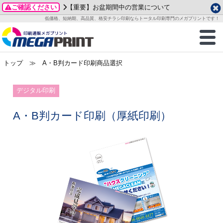
ご確認ください
【重要】お盆期間中の営業について
データ作成ガイド
ご利用ガイド
テンプレート
商品一覧
低価格、短納期、高品質、格安チラシ印刷ならトータル印刷専門のメガプリントです！
2026年 8月
ルグッズ
のお客様へ
印刷
作成前に
カード印刷
せ一覧
月
火
水
木
金
土
トップ
≫ A・B判カード印刷商品選択
・ステッカー
ついて
判カード印刷
別ガイド
り名刺印刷
合わせ
1
3
4
5
6
7
8
刷物
について
カード印刷
ガイド
り名刺印刷
る質問FAQ
デジタル印刷
10
11
12
13
14
15
17
18
19
20
21
22
チックカード印刷
い方法
チックカード名刺
trator 加工指示ガイド
チックカード
もり
A・B判カード印刷（厚紙印刷）
24
25
26
27
28
29
31
営業ツール印刷
法/送料について
ラムカード
カード印刷
ンプル請求
2026年 9月
ティ・販促グッズ
ト印刷
印刷
月
火
水
木
金
土
1
2
3
4
5
ス＆盛り上げ印刷
定型マル型印刷
グ印刷
7
8
9
10
11
12
14
15
16
17
18
19
サイズ
ター印刷
ト印刷
21
22
23
24
25
26