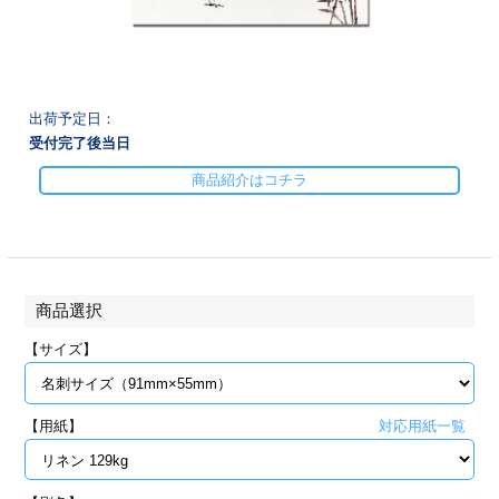
28
29
30
カード印刷
定形マル型
印刷
ス
・・・休業日
出荷予定日：
グ印刷
げ印刷
受付完了後
当日
商品紹介はコチラ
ト印刷
印刷
刷
工名刺印刷
トフォルダー
ト印刷
商品選択
【サイズ】
ーファイル印刷
ラムカード印刷
ファイル印刷
印刷
【用紙】
対応用紙一覧
わ印刷
判カード印刷