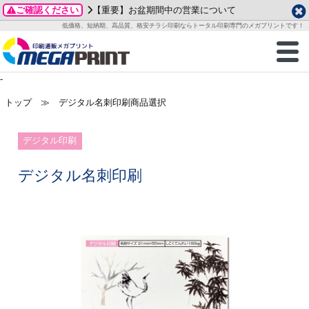
ご確認ください
【重要】お盆期間中の営業について
データ作成ガイド
ご利用ガイド
テンプレート
商品一覧
低価格、短納期、高品質、格安チラシ印刷ならトータル印刷専門のメガプリントです！
2026年 8月
ルグッズ
のお客様へ
印刷
作成前に
カード印刷
せ一覧
月
火
水
木
金
土
-
・ステッカー
ついて
判カード印刷
別ガイド
り名刺印刷
合わせ
1
トップ
≫ デジタル名刺印刷商品選択
3
4
5
6
7
8
刷物
について
カード印刷
ガイド
り名刺印刷
る質問FAQ
10
11
12
13
14
15
デジタル印刷
17
18
19
20
21
22
チックカード印刷
い方法
チックカード名刺
trator 加工指示ガイド
チックカード
もり
24
25
26
27
28
29
デジタル名刺印刷
31
営業ツール印刷
法/送料について
ラムカード
カード印刷
ンプル請求
2026年 9月
ティ・販促グッズ
ト印刷
印刷
月
火
水
木
金
土
1
2
3
4
5
ス＆盛り上げ印刷
定型マル型印刷
グ印刷
7
8
9
10
11
12
14
15
16
17
18
19
サイズ
ター印刷
ト印刷
21
22
23
24
25
26