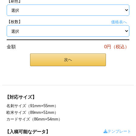
【刷色】
ジ
トフォルダー
ーファイル印刷
【枚数】
価格表へ
プ印刷
ファイル印刷
金額
0円（税込）
スリーブ印刷
刷
次へ
ス加工
げ印刷
ジ
【対応サイズ】
名刺サイズ（91mm×55mm）
プ印刷
欧米サイズ（89mm×51mm）
カードサイズ（86mm×54mm）
スリーブ
テンプレート
【入稿可能なデータ】