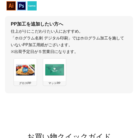
カー印刷
PP加工を追加したい方へ
仕上がりにこだわりたい人におすすめ。
「ホログラム名刺 デジタル印刷」ではホログラム加工を施して
いないPP加工用紙がございます。
※出荷予定日が５営業日になります。
グロスPP
マットPP
商品値段表
お買い物クイックガイド