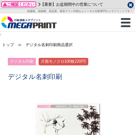
ご確認ください
【重要】お盆期間中の営業について
データ作成ガイド
ご利用ガイド
テンプレート
商品一覧
低価格、短納期、高品質、格安チラシ印刷ならトータル印刷専門のメガプリントです！
2026年 8月
ルグッズ
のお客様へ
印刷
作成前に
カード印刷
せ一覧
月
火
水
木
金
土
-
・ステッカー
ついて
判カード印刷
別ガイド
り名刺印刷
合わせ
1
トップ
≫ デジタル名刺印刷商品選択
3
4
5
6
7
8
刷物
について
カード印刷
ガイド
り名刺印刷
る質問FAQ
10
11
12
13
14
15
デジタル印刷
片面モノクロ100枚220円!
17
18
19
20
21
22
チックカード印刷
い方法
チックカード名刺
trator 加工指示ガイド
チックカード
もり
24
25
26
27
28
29
デジタル名刺印刷
31
営業ツール印刷
法/送料について
ラムカード
カード印刷
ンプル請求
2026年 9月
ティ・販促グッズ
ト印刷
印刷
月
火
水
木
金
土
1
2
3
4
5
ス＆盛り上げ印刷
定型マル型印刷
グ印刷
7
8
9
10
11
12
14
15
16
17
18
19
サイズ
ター印刷
ト印刷
21
22
23
24
25
26