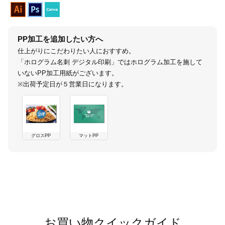
カー印刷
PP加工を追加したい方へ
仕上がりにこだわりたい人におすすめ。
「ホログラム名刺 デジタル印刷」ではホログラム加工を施して
いないPP加工用紙がございます。
※出荷予定日が５営業日になります。
グロスPP
マットPP
商品値段表
お買い物クイックガイド