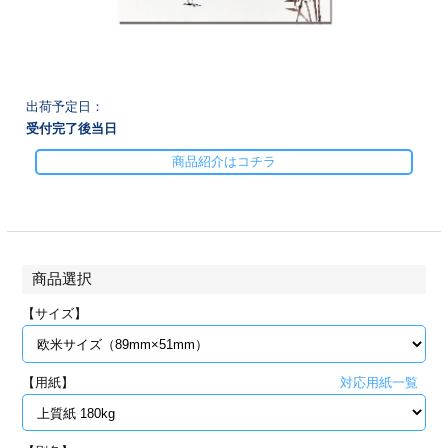
28
29
30
カード印刷
定形マル型
印刷
ス
・・・休業日
出荷予定日：
グ印刷
げ印刷
受付完了後
当日
商品紹介はコチラ
ト印刷
印刷
刷
工名刺印刷
トフォルダー
ト印刷
商品選択
【サイズ】
ーファイル印刷
ラムカード印刷
ファイル印刷
印刷
【用紙】
対応用紙一覧
わ印刷
判カード印刷