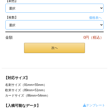
【刷色】
ジ
トフォルダー
ーファイル印刷
【枚数】
価格表へ
プ印刷
ファイル印刷
金額
0円（税込）
スリーブ印刷
刷
次へ
ス加工
げ印刷
ジ
【対応サイズ】
名刺サイズ（91mm×55mm）
プ印刷
欧米サイズ（89mm×51mm）
カードサイズ（86mm×54mm）
スリーブ
テンプレート
【入稿可能なデータ】