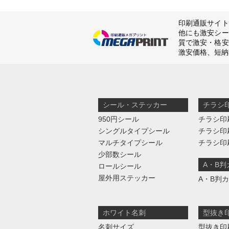
印刷通販サイト
他にも激安シー
質で激安・格安
激安価格、短納
シール・ステッカー
チラシ
950円シール
チラシ印
シングルタイプシール
チラシ印
マルチタイプシール
チラシ印
少部数シール
A・B
ロールシール
屋外用ステッカー
A・B判
ホワイト名刺
型抜き
名刺サイズ
型抜き印