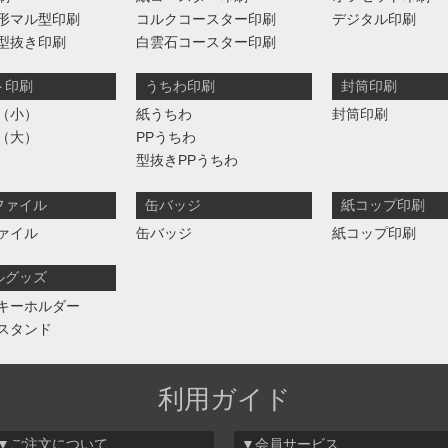
形マル型印刷
コルクコースター印刷
デジタル印刷
型抜き印刷
白雲石コースター印刷
ト印刷
うちわ印刷
封筒印刷
（小）
紙うちわ
封筒印刷
（大）
PPうちわ
型抜きPPうちわ
ファイル
缶バッジ
紙コップ印刷
ァイル
缶バッジ
紙コップ印刷
ルグッズ
キーホルダー
スタンド
利用ガイド
▼ご注文について
▼会員サービス