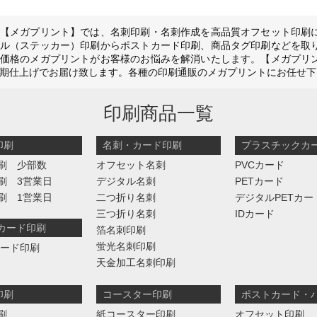
【メガプリント】では、名刺印刷・名刺作成を高品質オフセット印刷
ル（ステッカー）印刷からポストカード印刷、商品タグ印刷などを取
価格のメガプリントがお客様のお悩みを解消いたします。【メガプリ
期仕上げでお届け致します。各種の印刷通販のメガプリントにお任せ下
印刷商品一覧
印刷
名刺・カード印刷
プラスチックカ
刷 少部数
オフセット名刺
PVCカード
刷 3営業日
デジタル名刺
PETカード
刷 1営業日
二つ折り名刺
デジタルPETカー
三つ折り名刺
IDカード
判カード印刷
箔名刺印刷
蛍光名刺印刷
カード印刷
天金加工名刺印刷
印刷
コースター印刷
ポストカード・
刷
紙コースター印刷
オフセット印刷