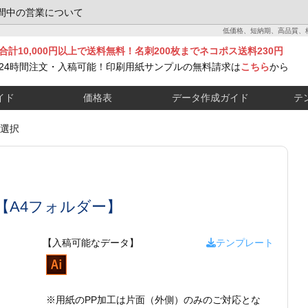
間中の営業について
低価格、短納期、高品質、
合計10,000円以上で送料無料！名刺200枚までネコポス送料230円
24時間注文・入稿可能！印刷用紙サンプルの無料請求は
こちら
から
イド
価格表
データ作成ガイド
テ
選択
【A4フォルダー】
【入稿可能なデータ】
テンプレート
※用紙のPP加工は片面（外側）のみのご対応とな