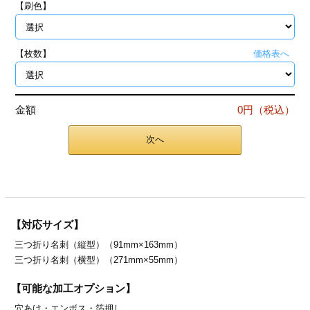
【刷色】
ジ
トフォルダー
ーファイル印刷
【枚数】
価格表へ
プ印刷
ファイル印刷
金額
0円（税込）
スリーブ印刷
刷
次へ
ス加工
げ印刷
ジ
【対応サイズ】
三つ折り名刺（縦型）（91mm×163mm）
プ印刷
三つ折り名刺（横型）（271mm×55mm）
スリーブ
【可能な加工オプション】
穴あけ・
エンボス・
箔押し