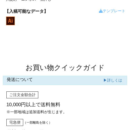
カー印刷
テンプレート
【入稿可能なデータ】
商品値段表
お買い物クイックガイド
発送について
▶詳しくは
ご注文金額合計
10,000円以上で
送料無料
※一部地域は追加送料が生じます。
宅急便
（一部離島を除く）