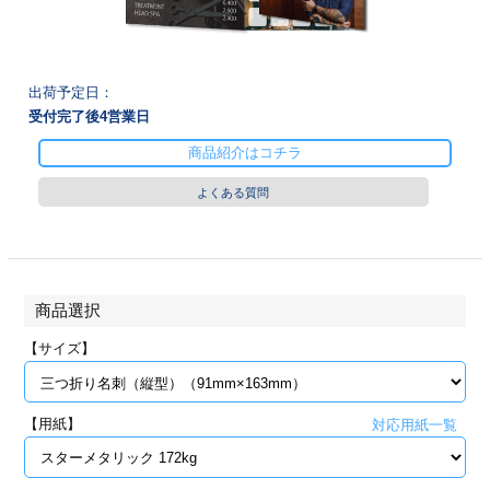
28
29
30
カード印刷
定形マル型
印刷
ス
・・・休業日
出荷予定日：
受付完了後
4
営業日
グ印刷
げ印刷
商品紹介はコチラ
ト印刷
印刷
よくある質問
刷
工名刺印刷
トフォルダー
ト印刷
商品選択
ーファイル印刷
ラムカード印刷
【サイズ】
ファイル印刷
印刷
【用紙】
対応用紙一覧
わ印刷
判カード印刷