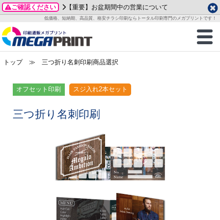
ご確認ください
【重要】お盆期間中の営業について
データ作成ガイド
ご利用ガイド
テンプレート
商品一覧
低価格、短納期、高品質、格安チラシ印刷ならトータル印刷専門のメガプリントです！
2026年 8月
ルグッズ
のお客様へ
印刷
作成前に
カード印刷
せ一覧
月
火
水
木
金
土
トップ
≫ 三つ折り名刺印刷商品選択
・ステッカー
ついて
判カード印刷
別ガイド
り名刺印刷
合わせ
1
3
4
5
6
7
8
刷物
について
カード印刷
ガイド
り名刺印刷
る質問FAQ
オフセット印刷
スジ入れ2本セット
10
11
12
13
14
15
17
18
19
20
21
22
チックカード印刷
い方法
チックカード名刺
trator 加工指示ガイド
チックカード
もり
三つ折り名刺印刷
24
25
26
27
28
29
31
営業ツール印刷
法/送料について
ラムカード
カード印刷
ンプル請求
2026年 9月
ティ・販促グッズ
ト印刷
印刷
月
火
水
木
金
土
1
2
3
4
5
ス＆盛り上げ印刷
定型マル型印刷
グ印刷
7
8
9
10
11
12
14
15
16
17
18
19
サイズ
ター印刷
ト印刷
21
22
23
24
25
26