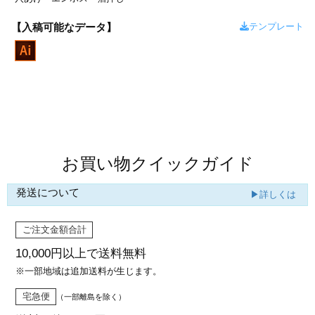
カー印刷
テンプレート
【入稿可能なデータ】
商品値段表
お買い物クイックガイド
発送について
▶詳しくは
ご注文金額合計
10,000円以上で
送料無料
※一部地域は追加送料が生じます。
宅急便
（一部離島を除く）