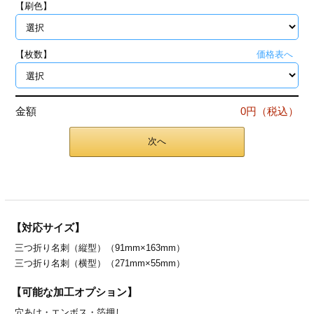
【刷色】
ジ
トフォルダー
ーファイル印刷
【枚数】
価格表へ
プ印刷
ファイル印刷
金額
0円（税込）
スリーブ印刷
刷
次へ
ス加工
げ印刷
ジ
【対応サイズ】
三つ折り名刺（縦型）（91mm×163mm）
プ印刷
三つ折り名刺（横型）（271mm×55mm）
スリーブ
【可能な加工オプション】
穴あけ・
エンボス・
箔押し