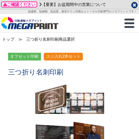
ご確認ください
【重要】お盆期間中の営業について
データ作成ガイド
ご利用ガイド
テンプレート
商品一覧
低価格、短納期、高品質、格安チラシ印刷ならトータル印刷専門のメガプリントです！
2026年 8月
ルグッズ
のお客様へ
印刷
作成前に
カード印刷
せ一覧
月
火
水
木
金
土
トップ
≫ 三つ折り名刺印刷商品選択
・ステッカー
ついて
判カード印刷
別ガイド
り名刺印刷
合わせ
1
3
4
5
6
7
8
刷物
について
カード印刷
ガイド
り名刺印刷
る質問FAQ
オフセット印刷
スジ入れ2本セット
10
11
12
13
14
15
17
18
19
20
21
22
チックカード印刷
い方法
チックカード名刺
trator 加工指示ガイド
チックカード
もり
三つ折り名刺印刷
24
25
26
27
28
29
31
営業ツール印刷
法/送料について
ラムカード
カード印刷
ンプル請求
2026年 9月
ティ・販促グッズ
ト印刷
印刷
月
火
水
木
金
土
1
2
3
4
5
ス＆盛り上げ印刷
定型マル型印刷
グ印刷
7
8
9
10
11
12
14
15
16
17
18
19
サイズ
ター印刷
ト印刷
21
22
23
24
25
26