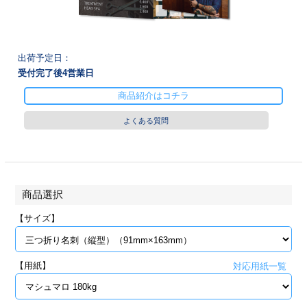
28
29
30
カード印刷
定形マル型
印刷
ス
・・・休業日
出荷予定日：
受付完了後
4
営業日
グ印刷
げ印刷
商品紹介はコチラ
ト印刷
印刷
よくある質問
刷
工名刺印刷
トフォルダー
ト印刷
商品選択
ーファイル印刷
ラムカード印刷
【サイズ】
ファイル印刷
印刷
【用紙】
対応用紙一覧
わ印刷
判カード印刷