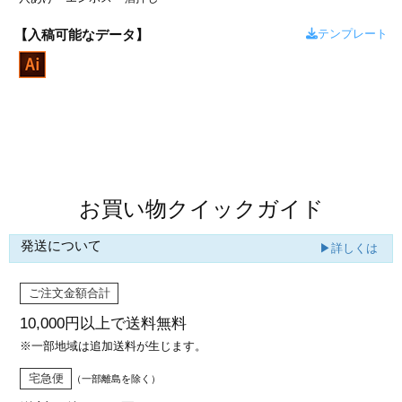
カー印刷
テンプレート
【入稿可能なデータ】
商品値段表
お買い物クイックガイド
発送について
▶詳しくは
ご注文金額合計
10,000円以上で
送料無料
※一部地域は追加送料が生じます。
宅急便
（一部離島を除く）