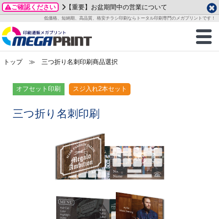
ご確認ください
【重要】お盆期間中の営業について
データ作成ガイド
ご利用ガイド
テンプレート
商品一覧
低価格、短納期、高品質、格安チラシ印刷ならトータル印刷専門のメガプリントです！
2026年 8月
ルグッズ
のお客様へ
印刷
作成前に
カード印刷
せ一覧
月
火
水
木
金
土
トップ
≫ 三つ折り名刺印刷商品選択
・ステッカー
ついて
判カード印刷
別ガイド
り名刺印刷
合わせ
1
3
4
5
6
7
8
刷物
について
カード印刷
ガイド
り名刺印刷
る質問FAQ
オフセット印刷
スジ入れ2本セット
10
11
12
13
14
15
17
18
19
20
21
22
チックカード印刷
い方法
チックカード名刺
trator 加工指示ガイド
チックカード
もり
三つ折り名刺印刷
24
25
26
27
28
29
31
営業ツール印刷
法/送料について
ラムカード
カード印刷
ンプル請求
2026年 9月
ティ・販促グッズ
ト印刷
印刷
月
火
水
木
金
土
1
2
3
4
5
ス＆盛り上げ印刷
定型マル型印刷
グ印刷
7
8
9
10
11
12
14
15
16
17
18
19
サイズ
ター印刷
ト印刷
21
22
23
24
25
26