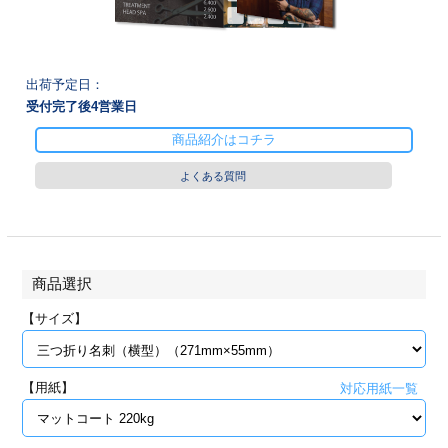
28
29
30
カード印刷
定形マル型
印刷
ス
・・・休業日
出荷予定日：
受付完了後
4
営業日
グ印刷
げ印刷
商品紹介はコチラ
ト印刷
印刷
よくある質問
刷
工名刺印刷
トフォルダー
ト印刷
商品選択
ーファイル印刷
ラムカード印刷
【サイズ】
ファイル印刷
印刷
【用紙】
対応用紙一覧
わ印刷
判カード印刷