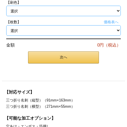
【刷色】
ジ
トフォルダー
ーファイル印刷
【枚数】
価格表へ
プ印刷
ファイル印刷
金額
0円（税込）
スリーブ印刷
刷
次へ
ス加工
げ印刷
ジ
【対応サイズ】
三つ折り名刺（縦型）（91mm×163mm）
プ印刷
三つ折り名刺（横型）（271mm×55mm）
スリーブ
【可能な加工オプション】
穴あけ・
エンボス・
箔押し