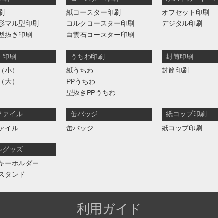
刷
紙コースター印刷
オフセット印刷
形マル型印刷
コルクコースター印刷
デジタル印刷
型抜き印刷
白雲石コースター印刷
ト印刷
うちわ印刷
封筒印刷
（小）
紙うちわ
封筒印刷
（大）
PPうちわ
型抜きPPうちわ
ファイル
缶バッジ
紙コップ印刷
ァイル
缶バッジ
紙コップ印刷
ルグッズ
キーホルダー
スタンド
利用ガイド