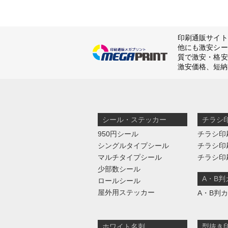
印刷通販サイト
他にも激安シー
質で激安・格安
激安価格、短納
シール・ステッカー
チラシ
950円シール
チラシ印
シングルタイプシール
チラシ印
マルチタイプシール
チラシ印
少部数シール
A・B
ロールシール
屋外用ステッカー
A・B判
ホワイト名刺
型抜き