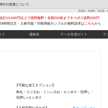
間中の営業について
低価格、短納期、高品質、
合計10,000円以上で送料無料！名刺200枚までネコポス送料230円
24時間注文・入稿可能！印刷用紙サンプルの無料請求は
こちら
から
イド
価格表
データ作成ガイド
テ
【可能な加工オプション】
角丸・
スジ入れ・
ミシン入れ・
エンボス・
箔押し・
箔押し+エンボス
【入稿可能なデータ】
テンプレート