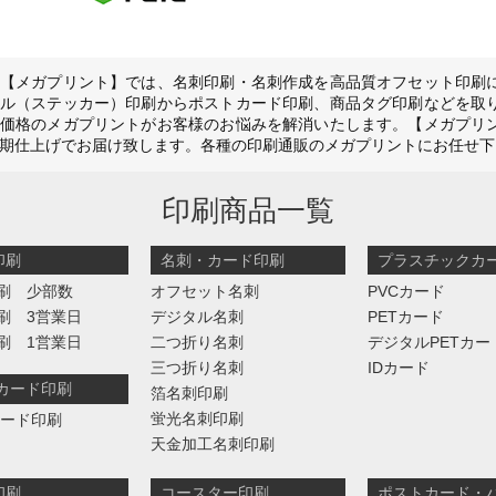
【メガプリント】では、名刺印刷・名刺作成を高品質オフセット印刷
ル（ステッカー）印刷からポストカード印刷、商品タグ印刷などを取
価格のメガプリントがお客様のお悩みを解消いたします。【メガプリ
期仕上げでお届け致します。各種の印刷通販のメガプリントにお任せ下
印刷商品一覧
印刷
名刺・カード印刷
プラスチックカ
刷 少部数
オフセット名刺
PVCカード
刷 3営業日
デジタル名刺
PETカード
刷 1営業日
二つ折り名刺
デジタルPETカー
三つ折り名刺
IDカード
判カード印刷
箔名刺印刷
蛍光名刺印刷
カード印刷
天金加工名刺印刷
印刷
コースター印刷
ポストカード・