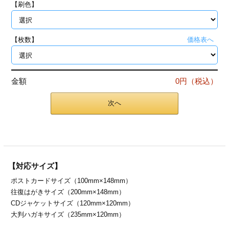
【刷色】
ジ
トフォルダー
ーファイル印刷
【枚数】
価格表へ
プ印刷
ファイル印刷
金額
0円（税込）
スリーブ印刷
刷
次へ
ス加工
げ印刷
ジ
【対応サイズ】
ポストカードサイズ（100mm×148mm）
プ印刷
往復はがきサイズ（200mm×148mm）
CDジャケットサイズ（120mm×120mm）
スリーブ
大判ハガキサイズ（235mm×120mm）