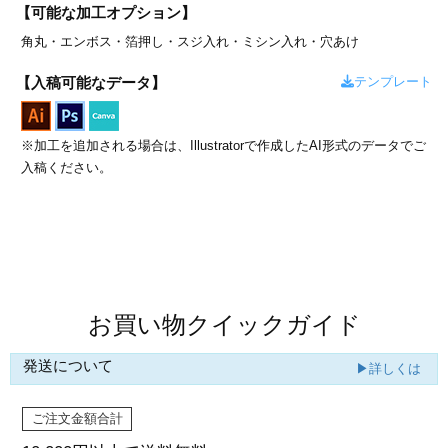
カー印刷
【可能な加工オプション】
角丸・
エンボス・
箔押し・
スジ入れ・
ミシン入れ・
穴あけ
テンプレート
【入稿可能なデータ】
※加工を追加される場合は、Illustratorで作成したAI形式のデータでご
入稿ください。
商品値段表
お買い物クイックガイド
発送について
▶詳しくは
ご注文金額合計