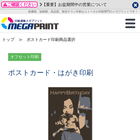
ご確認ください
【重要】お盆期間中の営業について
データ作成ガイド
ご利用ガイド
テンプレート
商品一覧
低価格、短納期、高品質、格安チラシ印刷ならトータル印刷専門のメガプリントです！
2026年 8月
ルグッズ
のお客様へ
印刷
作成前に
カード印刷
せ一覧
月
火
水
木
金
土
トップ
≫ ポストカード印刷商品選択
・ステッカー
ついて
判カード印刷
別ガイド
り名刺印刷
合わせ
1
3
4
5
6
7
8
刷物
について
カード印刷
ガイド
り名刺印刷
る質問FAQ
オフセット印刷
10
11
12
13
14
15
17
18
19
20
21
22
チックカード印刷
い方法
チックカード名刺
trator 加工指示ガイド
チックカード
もり
ポストカード・はがき印刷
24
25
26
27
28
29
31
営業ツール印刷
法/送料について
ラムカード
カード印刷
ンプル請求
2026年 9月
ティ・販促グッズ
ト印刷
印刷
月
火
水
木
金
土
1
2
3
4
5
ス＆盛り上げ印刷
定型マル型印刷
グ印刷
7
8
9
10
11
12
14
15
16
17
18
19
サイズ
ター印刷
ト印刷
21
22
23
24
25
26