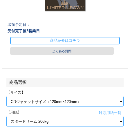
28
29
30
カード印刷
定形マル型
印刷
ス
・・・休業日
出荷予定日：
受付完了後
3
営業日
グ印刷
げ印刷
商品紹介はコチラ
ト印刷
印刷
よくある質問
刷
工名刺印刷
トフォルダー
ト印刷
商品選択
ーファイル印刷
ラムカード印刷
【サイズ】
ファイル印刷
印刷
【用紙】
対応用紙一覧
わ印刷
判カード印刷