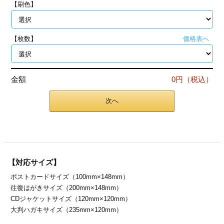
【刷色】
ジ
トフォルダー
ーファイル印刷
【枚数】
価格表へ
プ印刷
ファイル印刷
金額
0円（税込）
スリーブ印刷
刷
次へ
ス加工
げ印刷
ジ
【対応サイズ】
ポストカードサイズ（100mm×148mm）
プ印刷
往復はがきサイズ（200mm×148mm）
CDジャケットサイズ（120mm×120mm）
スリーブ
大判ハガキサイズ（235mm×120mm）