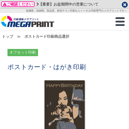
ご確認ください
【重要】お盆期間中の営業について
データ作成ガイド
ご利用ガイド
テンプレート
商品一覧
低価格、短納期、高品質、格安チラシ印刷ならトータル印刷専門のメガプリントです！
2026年 8月
ルグッズ
のお客様へ
印刷
作成前に
カード印刷
せ一覧
月
火
水
木
金
土
トップ
≫ ポストカード印刷商品選択
・ステッカー
ついて
判カード印刷
別ガイド
り名刺印刷
合わせ
1
3
4
5
6
7
8
刷物
について
カード印刷
ガイド
り名刺印刷
る質問FAQ
オフセット印刷
10
11
12
13
14
15
17
18
19
20
21
22
チックカード印刷
い方法
チックカード名刺
trator 加工指示ガイド
チックカード
もり
ポストカード・はがき印刷
24
25
26
27
28
29
31
営業ツール印刷
法/送料について
ラムカード
カード印刷
ンプル請求
2026年 9月
ティ・販促グッズ
ト印刷
印刷
月
火
水
木
金
土
1
2
3
4
5
ス＆盛り上げ印刷
定型マル型印刷
グ印刷
7
8
9
10
11
12
14
15
16
17
18
19
サイズ
ター印刷
ト印刷
21
22
23
24
25
26