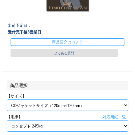
28
29
30
カード印刷
定形マル型
印刷
ス
・・・休業日
出荷予定日：
受付完了後
3
営業日
グ印刷
げ印刷
商品紹介はコチラ
ト印刷
印刷
よくある質問
刷
工名刺印刷
トフォルダー
ト印刷
商品選択
ーファイル印刷
ラムカード印刷
【サイズ】
ファイル印刷
印刷
【用紙】
対応用紙一覧
わ印刷
判カード印刷