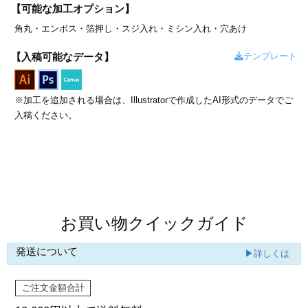
カー印刷
【可能な加工オプション】
角丸・
エンボス・
箔押し・
スジ入れ・
ミシン入れ・
穴あけ
テンプレート
【入稿可能なデータ】
※加工を追加される場合は、Illustratorで作成したAI形式のデータでご
入稿ください。
商品値段表
お買い物クイックガイド
発送について
▶詳しくは
ご注文金額合計