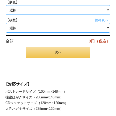
【刷色】
ジ
トフォルダー
ーファイル印刷
【枚数】
価格表へ
プ印刷
ファイル印刷
金額
0円（税込）
スリーブ印刷
刷
次へ
ス加工
げ印刷
ジ
【対応サイズ】
ポストカードサイズ（100mm×148mm）
プ印刷
往復はがきサイズ（200mm×148mm）
CDジャケットサイズ（120mm×120mm）
スリーブ
大判ハガキサイズ（235mm×120mm）