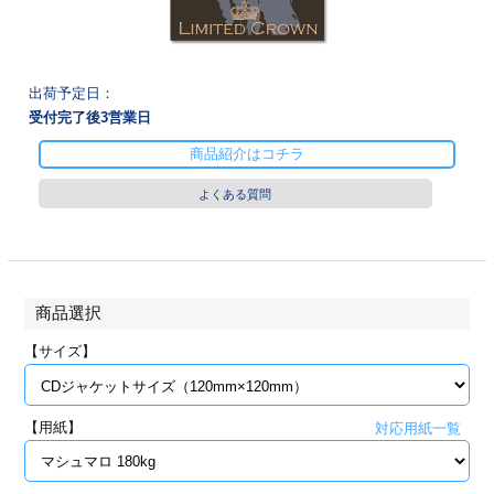
28
29
30
カード印刷
定形マル型
印刷
ス
・・・休業日
出荷予定日：
受付完了後
3
営業日
グ印刷
げ印刷
商品紹介はコチラ
ト印刷
印刷
よくある質問
刷
工名刺印刷
トフォルダー
ト印刷
商品選択
ーファイル印刷
ラムカード印刷
【サイズ】
ファイル印刷
印刷
【用紙】
対応用紙一覧
わ印刷
判カード印刷