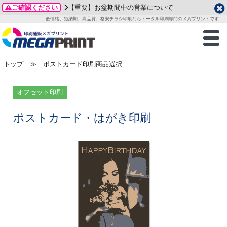
ご確認ください
【重要】お盆期間中の営業について
データ作成ガイド
ご利用ガイド
テンプレート
商品一覧
低価格、短納期、高品質、格安チラシ印刷ならトータル印刷専門のメガプリントです！
2026年 8月
ルグッズ
のお客様へ
印刷
作成前に
カード印刷
せ一覧
月
火
水
木
金
土
トップ
≫ ポストカード印刷商品選択
・ステッカー
ついて
判カード印刷
別ガイド
り名刺印刷
合わせ
1
3
4
5
6
7
8
刷物
について
カード印刷
ガイド
り名刺印刷
る質問FAQ
オフセット印刷
10
11
12
13
14
15
17
18
19
20
21
22
チックカード印刷
い方法
チックカード名刺
trator 加工指示ガイド
チックカード
もり
ポストカード・はがき印刷
24
25
26
27
28
29
31
営業ツール印刷
法/送料について
ラムカード
カード印刷
ンプル請求
2026年 9月
ティ・販促グッズ
ト印刷
印刷
月
火
水
木
金
土
1
2
3
4
5
ス＆盛り上げ印刷
定型マル型印刷
グ印刷
7
8
9
10
11
12
14
15
16
17
18
19
サイズ
ター印刷
ト印刷
21
22
23
24
25
26