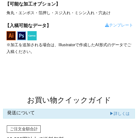
カー印刷
【可能な加工オプション】
角丸・
エンボス・
箔押し・
スジ入れ・
ミシン入れ・
穴あけ
テンプレート
【入稿可能なデータ】
※加工を追加される場合は、Illustratorで作成したAI形式のデータでご
入稿ください。
商品値段表
お買い物クイックガイド
発送について
▶詳しくは
ご注文金額合計