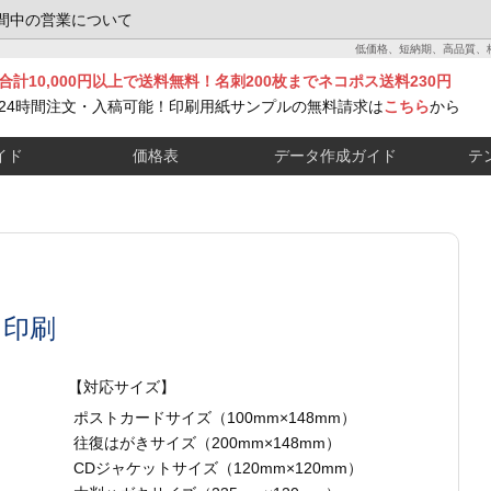
間中の営業について
低価格、短納期、高品質、
合計10,000円以上で送料無料！名刺200枚までネコポス送料230円
24時間注文・入稿可能！印刷用紙サンプルの無料請求は
こちら
から
イド
価格表
データ作成ガイド
テ
き印刷
【対応サイズ】
ポストカードサイズ（100mm×148mm）
往復はがきサイズ（200mm×148mm）
CDジャケットサイズ（120mm×120mm）