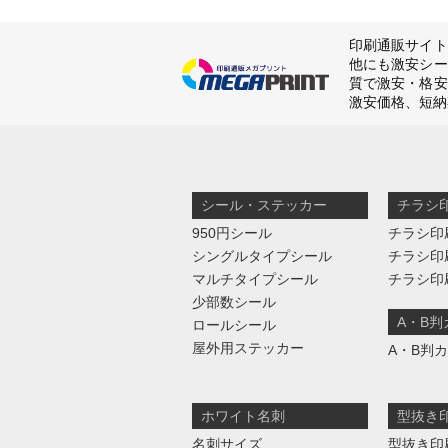
印刷通販サイト
他にも激安シー
質で激安・格安
激安価格、短納
シール・ステッカー
チラシ
950円シール
チラシ印
シングルタイプシール
チラシ印
マルチタイプシール
チラシ印
少部数シール
A・B
ロールシール
屋外用ステッカー
A・B判
ホワイト名刺
型抜き
名刺サイズ
型抜き印