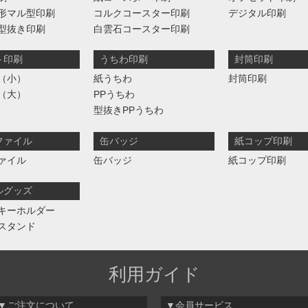
形マル型印刷
コルクコースター印刷
デジタル印刷
型抜き印刷
白雲石コースター印刷
ト印刷
うちわ印刷
封筒印刷
（小）
紙うちわ
封筒印刷
（大）
PPうちわ
型抜きPPうちわ
ファイル
缶バッジ
紙コップ印刷
ァイル
缶バッジ
紙コップ印刷
ルグッズ
キーホルダー
スタンド
利用ガイド
▼ご注文について
▼会員サービス