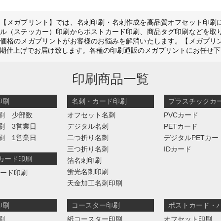
【メガプリント】では、名刺印刷・名刺作成を高品質オフセット印刷
ル（ステッカー）印刷からポストカード印刷、商品タグ印刷などを取
価格のメガプリントがお客様のお悩みを解消いたします。【メガプリ
期仕上げでお届け致します。各種の印刷通販のメガプリントにお任せ下
印刷商品一覧
印刷
名刺・カード印刷
プラスチックカ
刷 少部数
オフセット名刺
PVCカード
刷 3営業日
デジタル名刺
PETカード
刷 1営業日
二つ折り名刺
デジタルPETカー
三つ折り名刺
IDカード
判カード印刷
箔名刺印刷
蛍光名刺印刷
カード印刷
天金加工名刺印刷
印刷
コースター印刷
ポストカード・
刷
紙コースター印刷
オフセット印刷