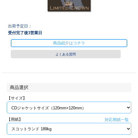
28
29
30
カード印刷
定形マル型
印刷
ス
・・・休業日
出荷予定日：
受付完了後
3
営業日
グ印刷
げ印刷
商品紹介はコチラ
ト印刷
印刷
よくある質問
刷
工名刺印刷
トフォルダー
ト印刷
商品選択
ーファイル印刷
ラムカード印刷
【サイズ】
ファイル印刷
印刷
【用紙】
対応用紙一覧
わ印刷
判カード印刷