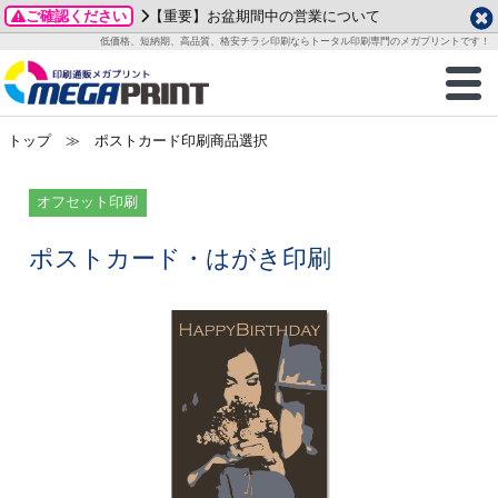
ご確認ください
【重要】お盆期間中の営業について
データ作成ガイド
ご利用ガイド
テンプレート
商品一覧
低価格、短納期、高品質、格安チラシ印刷ならトータル印刷専門のメガプリントです！
2026年 8月
ルグッズ
のお客様へ
印刷
作成前に
カード印刷
せ一覧
月
火
水
木
金
土
トップ
≫ ポストカード印刷商品選択
・ステッカー
ついて
判カード印刷
別ガイド
り名刺印刷
合わせ
1
3
4
5
6
7
8
刷物
について
カード印刷
ガイド
り名刺印刷
る質問FAQ
オフセット印刷
10
11
12
13
14
15
17
18
19
20
21
22
チックカード印刷
い方法
チックカード名刺
trator 加工指示ガイド
チックカード
もり
ポストカード・はがき印刷
24
25
26
27
28
29
31
営業ツール印刷
法/送料について
ラムカード
カード印刷
ンプル請求
2026年 9月
ティ・販促グッズ
ト印刷
印刷
月
火
水
木
金
土
1
2
3
4
5
ス＆盛り上げ印刷
定型マル型印刷
グ印刷
7
8
9
10
11
12
14
15
16
17
18
19
サイズ
ター印刷
ト印刷
21
22
23
24
25
26