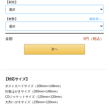
【刷色】
ジ
トフォルダー
ーファイル印刷
【枚数】
価格表へ
プ印刷
ファイル印刷
金額
0円（税込）
スリーブ印刷
刷
次へ
ス加工
げ印刷
ジ
【対応サイズ】
ポストカードサイズ（100mm×148mm）
プ印刷
往復はがきサイズ（200mm×148mm）
CDジャケットサイズ（120mm×120mm）
スリーブ
大判ハガキサイズ（235mm×120mm）