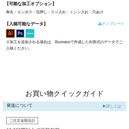
カー印刷
【可能な加工オプション】
角丸・
エンボス・
箔押し・
スジ入れ・
ミシン入れ・
穴あけ
テンプレート
【入稿可能なデータ】
※加工を追加される場合は、Illustratorで作成したAI形式のデータでご
入稿ください。
商品値段表
お買い物クイックガイド
発送について
▶詳しくは
ご注文金額合計