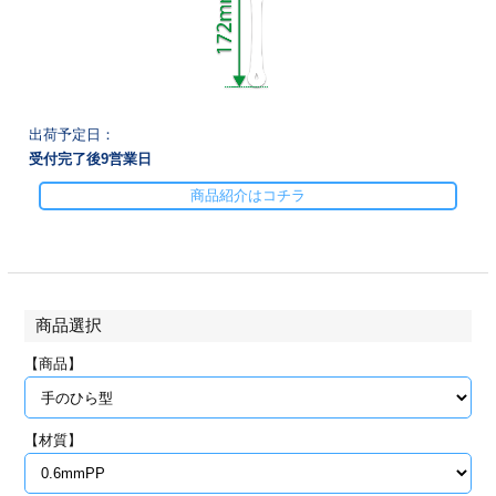
28
29
30
カード印刷
定形マル型
印刷
ス
・・・休業日
グ印刷
げ印刷
出荷予定日：
受付完了後
9
営業日
ト印刷
印刷
商品紹介はコチラ
刷
工名刺印刷
トフォルダー
ト印刷
商品選択
ーファイル印刷
ラムカード印刷
【商品】
ファイル印刷
印刷
【材質】
わ印刷
判カード印刷