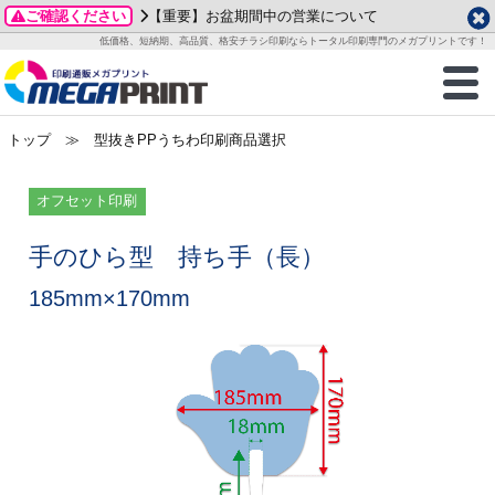
ご確認ください
【重要】お盆期間中の営業について
データ作成ガイド
ご利用ガイド
テンプレート
商品一覧
低価格、短納期、高品質、格安チラシ印刷ならトータル印刷専門のメガプリントです！
2026年 8月
ルグッズ
のお客様へ
印刷
作成前に
カード印刷
せ一覧
月
火
水
木
金
土
トップ
≫ 型抜きPPうちわ印刷商品選択
・ステッカー
ついて
判カード印刷
別ガイド
り名刺印刷
合わせ
1
3
4
5
6
7
8
刷物
について
カード印刷
ガイド
り名刺印刷
る質問FAQ
オフセット印刷
10
11
12
13
14
15
17
18
19
20
21
22
チックカード印刷
い方法
チックカード名刺
trator 加工指示ガイド
チックカード
もり
手のひら型 持ち手（長）
24
25
26
27
28
29
31
185mm×170mm
営業ツール印刷
法/送料について
ラムカード
カード印刷
ンプル請求
2026年 9月
ティ・販促グッズ
ト印刷
印刷
月
火
水
木
金
土
1
2
3
4
5
ス＆盛り上げ印刷
定型マル型印刷
グ印刷
7
8
9
10
11
12
14
15
16
17
18
19
サイズ
ター印刷
ト印刷
21
22
23
24
25
26