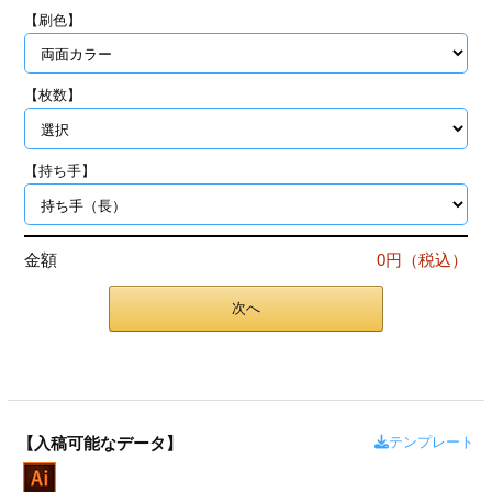
ジ
トフォルダー
【刷色】
ーファイル印刷
【枚数】
プ印刷
ファイル印刷
【持ち手】
スリーブ印刷
刷
ス加工
金額
0円（税込）
げ印刷
ジ
次へ
プ印刷
テンプレート
【入稿可能なデータ】
スリーブ