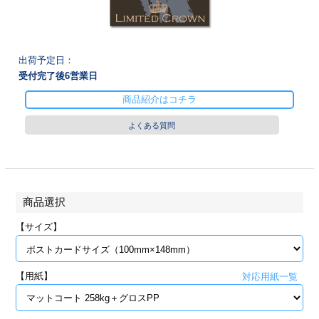
28
29
30
カード印刷
定形マル型
印刷
ス
・・・休業日
出荷予定日：
受付完了後
6
営業日
グ印刷
げ印刷
商品紹介はコチラ
ト印刷
印刷
よくある質問
刷
工名刺印刷
トフォルダー
ト印刷
商品選択
ーファイル印刷
ラムカード印刷
【サイズ】
ファイル印刷
印刷
【用紙】
対応用紙一覧
わ印刷
判カード印刷