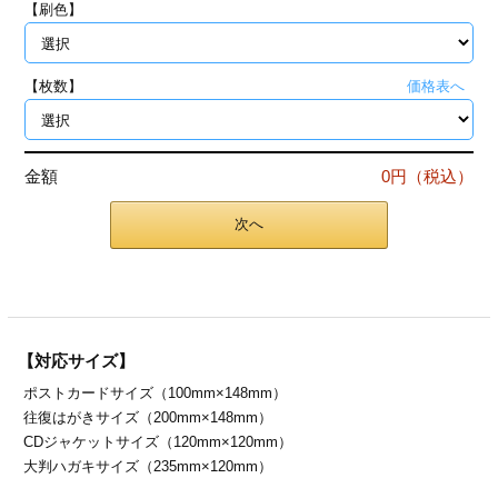
【刷色】
ジ
トフォルダー
ーファイル印刷
【枚数】
価格表へ
プ印刷
ファイル印刷
金額
0円（税込）
スリーブ印刷
刷
次へ
ス加工
げ印刷
ジ
【対応サイズ】
ポストカードサイズ（100mm×148mm）
プ印刷
往復はがきサイズ（200mm×148mm）
CDジャケットサイズ（120mm×120mm）
スリーブ
大判ハガキサイズ（235mm×120mm）