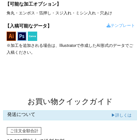
カー印刷
【可能な加工オプション】
角丸・
エンボス・
箔押し・
スジ入れ・
ミシン入れ・
穴あけ
テンプレート
【入稿可能なデータ】
※加工を追加される場合は、Illustratorで作成したAI形式のデータでご
入稿ください。
商品値段表
お買い物クイックガイド
発送について
▶詳しくは
ご注文金額合計