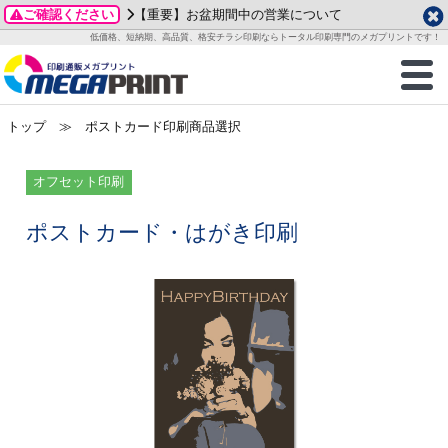
ご確認ください
【重要】お盆期間中の営業について
データ作成ガイド
ご利用ガイド
テンプレート
商品一覧
低価格、短納期、高品質、格安チラシ印刷ならトータル印刷専門のメガプリントです！
2026年 8月
ルグッズ
のお客様へ
印刷
作成前に
カード印刷
せ一覧
月
火
水
木
金
土
トップ
≫ ポストカード印刷商品選択
・ステッカー
ついて
判カード印刷
別ガイド
り名刺印刷
合わせ
1
3
4
5
6
7
8
刷物
について
カード印刷
ガイド
り名刺印刷
る質問FAQ
オフセット印刷
10
11
12
13
14
15
17
18
19
20
21
22
チックカード印刷
い方法
チックカード名刺
trator 加工指示ガイド
チックカード
もり
ポストカード・はがき印刷
24
25
26
27
28
29
31
営業ツール印刷
法/送料について
ラムカード
カード印刷
ンプル請求
2026年 9月
ティ・販促グッズ
ト印刷
印刷
月
火
水
木
金
土
1
2
3
4
5
ス＆盛り上げ印刷
定型マル型印刷
グ印刷
7
8
9
10
11
12
14
15
16
17
18
19
サイズ
ター印刷
ト印刷
21
22
23
24
25
26