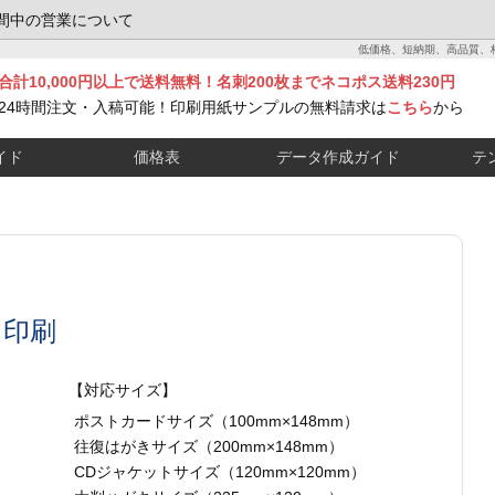
間中の営業について
低価格、短納期、高品質、
合計10,000円以上で送料無料！名刺200枚までネコポス送料230円
24時間注文・入稿可能！印刷用紙サンプルの無料請求は
こちら
から
イド
価格表
データ作成ガイド
テ
き印刷
【対応サイズ】
ポストカードサイズ（100mm×148mm）
往復はがきサイズ（200mm×148mm）
CDジャケットサイズ（120mm×120mm）