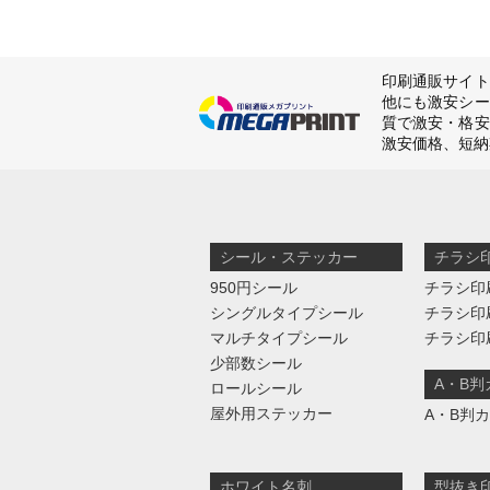
印刷通販サイト
他にも激安シー
質で激安・格安
激安価格、短納
シール・ステッカー
チラシ
950円シール
チラシ印
シングルタイプシール
チラシ印
マルチタイプシール
チラシ印
少部数シール
A・B
ロールシール
屋外用ステッカー
A・B判
ホワイト名刺
型抜き