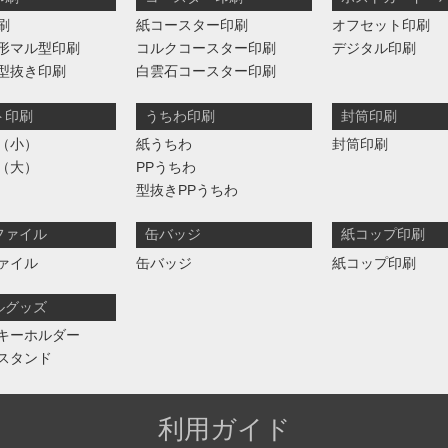
刷
紙コースター印刷
オフセット印刷
形マル型印刷
コルクコースター印刷
デジタル印刷
型抜き印刷
白雲石コースター印刷
ト印刷
うちわ印刷
封筒印刷
（小）
紙うちわ
封筒印刷
（大）
PPうちわ
型抜きPPうちわ
ファイル
缶バッジ
紙コップ印刷
ァイル
缶バッジ
紙コップ印刷
ルグッズ
キーホルダー
スタンド
利用ガイド