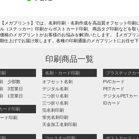
【メガプリント】では、名刺印刷・名刺作成を高品質オフセット印刷
ル（ステッカー）印刷からポストカード印刷、商品タグ印刷などを取
価格のメガプリントがお客様のお悩みを解消いたします。【メガプリ
期仕上げでお届け致します。各種の印刷通販のメガプリントにお任せ下
印刷商品一覧
印刷
名刺・カード印刷
プラスチックカ
刷 少部数
オフセット名刺
PVCカード
刷 3営業日
デジタル名刺
PETカード
刷 1営業日
二つ折り名刺
デジタルPETカー
三つ折り名刺
IDカード
判カード印刷
箔名刺印刷
蛍光名刺印刷
カード印刷
天金加工名刺印刷
印刷
コースター印刷
ポストカード・