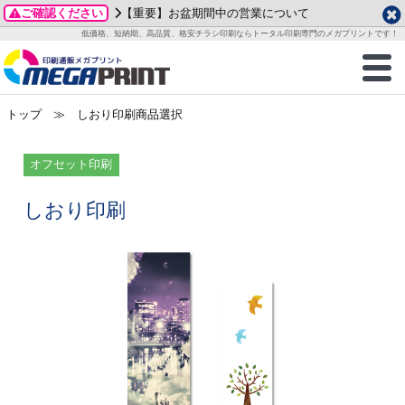
ご確認ください
【重要】お盆期間中の営業について
データ作成ガイド
ご利用ガイド
テンプレート
商品一覧
低価格、短納期、高品質、格安チラシ印刷ならトータル印刷専門のメガプリントです！
2026年 8月
ルグッズ
のお客様へ
印刷
作成前に
カード印刷
せ一覧
月
火
水
木
金
土
トップ
≫ しおり印刷商品選択
・ステッカー
ついて
判カード印刷
別ガイド
り名刺印刷
合わせ
1
3
4
5
6
7
8
刷物
について
カード印刷
ガイド
り名刺印刷
る質問FAQ
オフセット印刷
10
11
12
13
14
15
17
18
19
20
21
22
チックカード印刷
い方法
チックカード名刺
trator 加工指示ガイド
チックカード
もり
しおり印刷
24
25
26
27
28
29
31
営業ツール印刷
法/送料について
ラムカード
カード印刷
ンプル請求
2026年 9月
ティ・販促グッズ
ト印刷
印刷
月
火
水
木
金
土
1
2
3
4
5
ス＆盛り上げ印刷
定型マル型印刷
グ印刷
7
8
9
10
11
12
14
15
16
17
18
19
サイズ
ター印刷
ト印刷
21
22
23
24
25
26