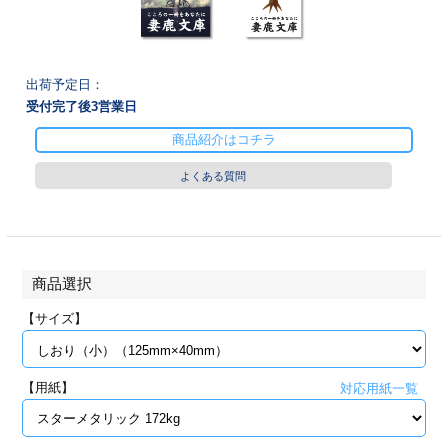
28
29
30
カード印刷
定形マル型
印刷
ス
・・・休業日
出荷予定日：
受付完了後
3
営業日
グ印刷
げ印刷
商品紹介はコチラ
ト印刷
印刷
よくある質問
刷
工名刺印刷
トフォルダー
ト印刷
商品選択
ーファイル印刷
ラムカード印刷
【サイズ】
ファイル印刷
印刷
【用紙】
対応用紙一覧
わ印刷
判カード印刷