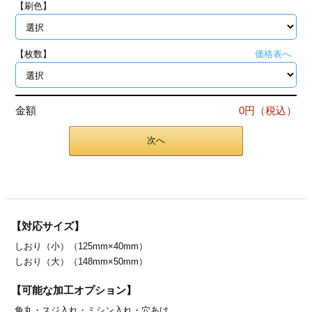
【刷色】
ジ
トフォルダー
ーファイル印刷
【枚数】
価格表へ
プ印刷
ファイル印刷
金額
0円（税込）
スリーブ印刷
刷
次へ
ス加工
げ印刷
ジ
【対応サイズ】
しおり（小）（125mm×40mm）
プ印刷
しおり（大）（148mm×50mm）
スリーブ
【可能な加工オプション】
角丸・
スジ入れ・
ミシン入れ・
穴あけ