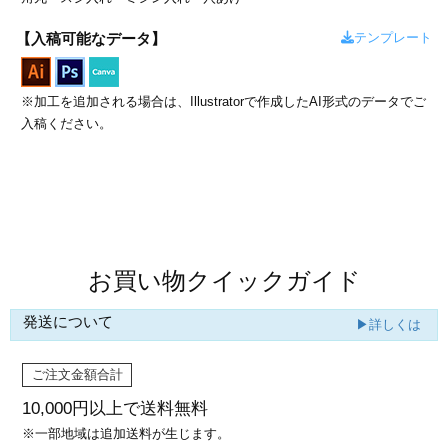
カー印刷
テンプレート
【入稿可能なデータ】
※加工を追加される場合は、Illustratorで作成したAI形式のデータでご
入稿ください。
商品値段表
お買い物クイックガイド
発送について
▶詳しくは
ご注文金額合計
10,000円以上で
送料無料
※一部地域は追加送料が生じます。