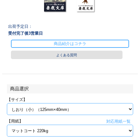
28
29
30
カード印刷
定形マル型
印刷
ス
・・・休業日
出荷予定日：
受付完了後
3
営業日
グ印刷
げ印刷
商品紹介はコチラ
ト印刷
印刷
よくある質問
刷
工名刺印刷
トフォルダー
ト印刷
商品選択
ーファイル印刷
ラムカード印刷
【サイズ】
ファイル印刷
印刷
【用紙】
対応用紙一覧
わ印刷
判カード印刷