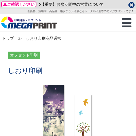
ご確認ください
【重要】お盆期間中の営業について
データ作成ガイド
ご利用ガイド
テンプレート
商品一覧
低価格、短納期、高品質、格安チラシ印刷ならトータル印刷専門のメガプリントです！
2026年 8月
ルグッズ
のお客様へ
印刷
作成前に
カード印刷
せ一覧
月
火
水
木
金
土
トップ
≫ しおり印刷商品選択
・ステッカー
ついて
判カード印刷
別ガイド
り名刺印刷
合わせ
1
3
4
5
6
7
8
刷物
について
カード印刷
ガイド
り名刺印刷
る質問FAQ
オフセット印刷
10
11
12
13
14
15
17
18
19
20
21
22
チックカード印刷
い方法
チックカード名刺
trator 加工指示ガイド
チックカード
もり
しおり印刷
24
25
26
27
28
29
31
営業ツール印刷
法/送料について
ラムカード
カード印刷
ンプル請求
2026年 9月
ティ・販促グッズ
ト印刷
印刷
月
火
水
木
金
土
1
2
3
4
5
ス＆盛り上げ印刷
定型マル型印刷
グ印刷
7
8
9
10
11
12
14
15
16
17
18
19
サイズ
ター印刷
ト印刷
21
22
23
24
25
26