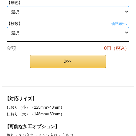
【刷色】
ジ
トフォルダー
ーファイル印刷
【枚数】
価格表へ
プ印刷
ファイル印刷
金額
0円（税込）
スリーブ印刷
刷
次へ
ス加工
げ印刷
ジ
【対応サイズ】
しおり（小）（125mm×40mm）
プ印刷
しおり（大）（148mm×50mm）
スリーブ
【可能な加工オプション】
角丸・
スジ入れ・
ミシン入れ・
穴あけ