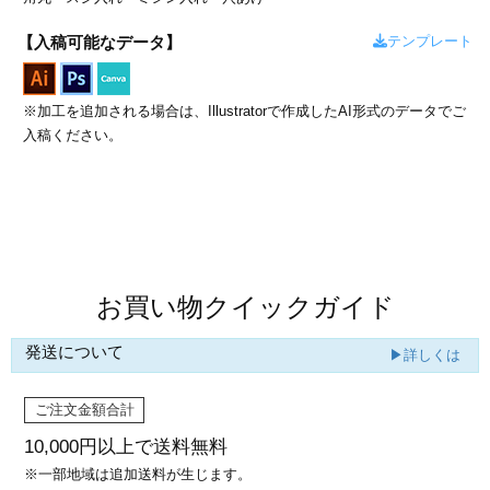
カー印刷
テンプレート
【入稿可能なデータ】
※加工を追加される場合は、Illustratorで作成したAI形式のデータでご
入稿ください。
商品値段表
お買い物クイックガイド
発送について
▶詳しくは
ご注文金額合計
10,000円以上で
送料無料
※一部地域は追加送料が生じます。