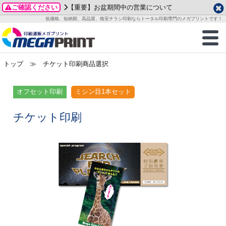
ご確認ください
【重要】お盆期間中の営業について
データ作成ガイド
ご利用ガイド
テンプレート
商品一覧
低価格、短納期、高品質、格安チラシ印刷ならトータル印刷専門のメガプリントです！
2026年 8月
ルグッズ
のお客様へ
印刷
作成前に
カード印刷
せ一覧
月
火
水
木
金
土
トップ
≫ チケット印刷商品選択
・ステッカー
ついて
判カード印刷
別ガイド
り名刺印刷
合わせ
1
3
4
5
6
7
8
刷物
について
カード印刷
ガイド
り名刺印刷
る質問FAQ
オフセット印刷
ミシン目1本セット
10
11
12
13
14
15
17
18
19
20
21
22
チックカード印刷
い方法
チックカード名刺
trator 加工指示ガイド
チックカード
もり
チケット印刷
24
25
26
27
28
29
31
営業ツール印刷
法/送料について
ラムカード
カード印刷
ンプル請求
2026年 9月
ティ・販促グッズ
ト印刷
印刷
月
火
水
木
金
土
1
2
3
4
5
ス＆盛り上げ印刷
定型マル型印刷
グ印刷
7
8
9
10
11
12
14
15
16
17
18
19
サイズ
ター印刷
ト印刷
21
22
23
24
25
26