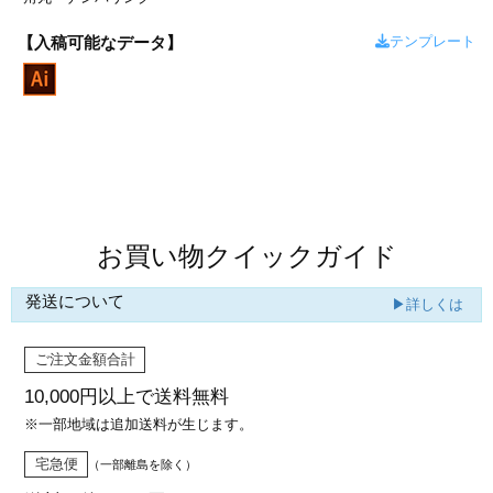
カー印刷
テンプレート
【入稿可能なデータ】
商品値段表
お買い物クイックガイド
発送について
▶詳しくは
ご注文金額合計
10,000円以上で
送料無料
※一部地域は追加送料が生じます。
宅急便
（一部離島を除く）