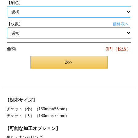
【刷色】
ジ
トフォルダー
ーファイル印刷
【枚数】
価格表へ
プ印刷
ファイル印刷
金額
0円（税込）
スリーブ印刷
刷
次へ
ス加工
げ印刷
ジ
【対応サイズ】
チケット（小）（150mm×55mm）
プ印刷
チケット（大）（180mm×72mm）
スリーブ
【可能な加工オプション】
角丸・
ナンバリング