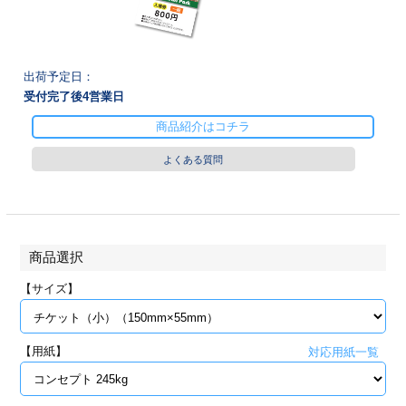
28
29
30
カード印刷
定形マル型
印刷
ス
・・・休業日
出荷予定日：
受付完了後
4
営業日
グ印刷
げ印刷
商品紹介はコチラ
ト印刷
印刷
よくある質問
刷
工名刺印刷
トフォルダー
ト印刷
商品選択
ーファイル印刷
ラムカード印刷
【サイズ】
ファイル印刷
印刷
【用紙】
対応用紙一覧
わ印刷
判カード印刷