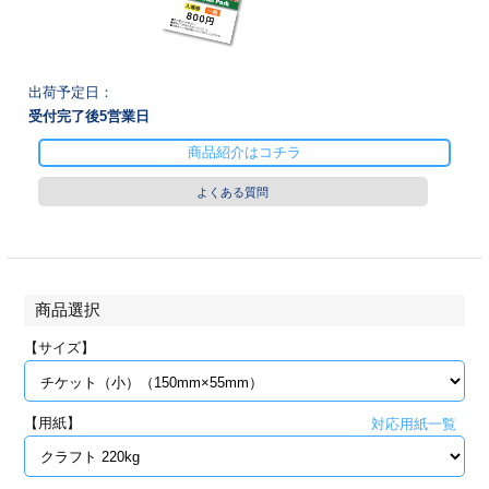
28
29
30
カード印刷
定形マル型
印刷
ス
・・・休業日
出荷予定日：
受付完了後
5
営業日
グ印刷
げ印刷
商品紹介はコチラ
ト印刷
印刷
よくある質問
刷
工名刺印刷
トフォルダー
ト印刷
商品選択
ーファイル印刷
ラムカード印刷
【サイズ】
ファイル印刷
印刷
【用紙】
対応用紙一覧
わ印刷
判カード印刷