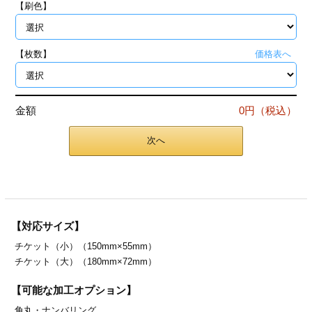
【刷色】
ジ
トフォルダー
ーファイル印刷
【枚数】
価格表へ
プ印刷
ファイル印刷
金額
0円（税込）
スリーブ印刷
刷
次へ
ス加工
げ印刷
ジ
【対応サイズ】
チケット（小）（150mm×55mm）
プ印刷
チケット（大）（180mm×72mm）
スリーブ
【可能な加工オプション】
角丸・
ナンバリング