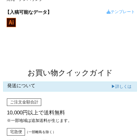
カー印刷
テンプレート
【入稿可能なデータ】
商品値段表
お買い物クイックガイド
発送について
▶詳しくは
ご注文金額合計
10,000円以上で
送料無料
※一部地域は追加送料が生じます。
宅急便
（一部離島を除く）