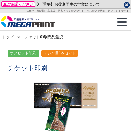
ご確認ください
【重要】お盆期間中の営業について
データ作成ガイド
ご利用ガイド
テンプレート
商品一覧
低価格、短納期、高品質、格安チラシ印刷ならトータル印刷専門のメガプリントです！
2026年 8月
ルグッズ
のお客様へ
印刷
作成前に
カード印刷
せ一覧
月
火
水
木
金
土
トップ
≫ チケット印刷商品選択
・ステッカー
ついて
判カード印刷
別ガイド
り名刺印刷
合わせ
1
3
4
5
6
7
8
刷物
について
カード印刷
ガイド
り名刺印刷
る質問FAQ
オフセット印刷
ミシン目1本セット
10
11
12
13
14
15
17
18
19
20
21
22
チックカード印刷
い方法
チックカード名刺
trator 加工指示ガイド
チックカード
もり
チケット印刷
24
25
26
27
28
29
31
営業ツール印刷
法/送料について
ラムカード
カード印刷
ンプル請求
2026年 9月
ティ・販促グッズ
ト印刷
印刷
月
火
水
木
金
土
1
2
3
4
5
ス＆盛り上げ印刷
定型マル型印刷
グ印刷
7
8
9
10
11
12
14
15
16
17
18
19
サイズ
ター印刷
ト印刷
21
22
23
24
25
26