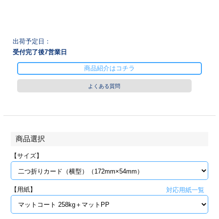
28
29
30
カード印刷
定形マル型
印刷
ス
・・・休業日
出荷予定日：
受付完了後
7
営業日
グ印刷
げ印刷
商品紹介はコチラ
ト印刷
印刷
よくある質問
刷
工名刺印刷
トフォルダー
ト印刷
商品選択
ーファイル印刷
ラムカード印刷
【サイズ】
ファイル印刷
印刷
【用紙】
対応用紙一覧
わ印刷
判カード印刷