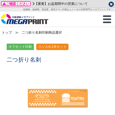
ご確認ください
【重要】お盆期間中の営業について
データ作成ガイド
ご利用ガイド
テンプレート
商品一覧
低価格、短納期、高品質、格安チラシ印刷ならトータル印刷専門のメガプリントです！
2026年 8月
ルグッズ
のお客様へ
印刷
作成前に
カード印刷
せ一覧
月
火
水
木
金
土
トップ
≫ 二つ折り名刺印刷商品選択
・ステッカー
ついて
判カード印刷
別ガイド
り名刺印刷
合わせ
1
3
4
5
6
7
8
刷物
について
カード印刷
ガイド
り名刺印刷
る質問FAQ
オフセット印刷
スジ入れ1本セット
10
11
12
13
14
15
17
18
19
20
21
22
チックカード印刷
い方法
チックカード名刺
trator 加工指示ガイド
チックカード
もり
二つ折り名刺
24
25
26
27
28
29
31
営業ツール印刷
法/送料について
ラムカード
カード印刷
ンプル請求
2026年 9月
ティ・販促グッズ
ト印刷
印刷
月
火
水
木
金
土
1
2
3
4
5
ス＆盛り上げ印刷
定型マル型印刷
グ印刷
7
8
9
10
11
12
14
15
16
17
18
19
サイズ
ター印刷
ト印刷
21
22
23
24
25
26