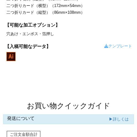
カー印刷
二つ折りカード（横型）（172mm×54mm）
二つ折りカード（縦型）（86mm×108mm）
【可能な加工オプション】
穴あけ・
エンボス・
箔押し
テンプレート
【入稿可能なデータ】
商品値段表
お買い物クイックガイド
発送について
▶詳しくは
ご注文金額合計