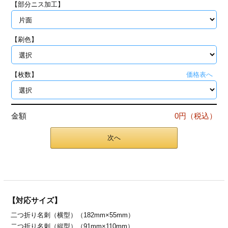
【部分ニス加工】
ジ
トフォルダー
ーファイル印刷
【刷色】
プ印刷
ファイル印刷
【枚数】
価格表へ
スリーブ印刷
刷
ス加工
金額
0円（税込）
げ印刷
ジ
次へ
プ印刷
【対応サイズ】
スリーブ
二つ折り名刺（横型）（182mm×55mm）
二つ折り名刺（縦型）（91mm×110mm）