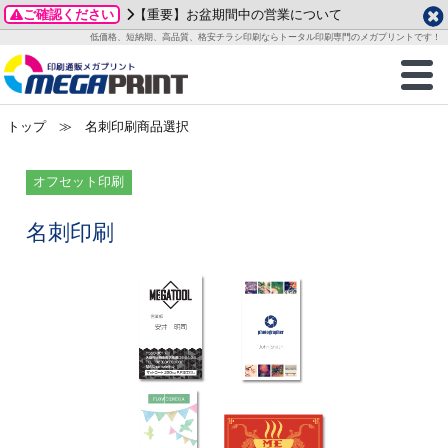
ご確認ください
【重要】お盆期間中の営業について
データ作成ガイド
ご利用ガイド
テンプレート
商品一覧
低価格、短納期、高品質、格安チラシ印刷ならトータル印刷専門のメガプリントです！
2026年 8月
ルグッズ
のお客様へ
印刷
作成前に
カード印刷
せ一覧
月
火
水
木
金
土
トップ
≫ 名刺印刷商品選択
・ステッカー
ついて
判カード印刷
別ガイド
り名刺印刷
合わせ
1
3
4
5
6
7
8
刷物
について
カード印刷
ガイド
り名刺印刷
る質問FAQ
オフセット印刷
10
11
12
13
14
15
17
18
19
20
21
22
チックカード印刷
い方法
チックカード名刺
trator 加工指示ガイド
チックカード
もり
名刺印刷
24
25
26
27
28
29
31
営業ツール印刷
法/送料について
ラムカード
カード印刷
ンプル請求
2026年 9月
ティ・販促グッズ
ト印刷
印刷
月
火
水
木
金
土
1
2
3
4
5
ス＆盛り上げ印刷
定型マル型印刷
グ印刷
7
8
9
10
11
12
14
15
16
17
18
19
サイズ
ター印刷
ト印刷
21
22
23
24
25
26