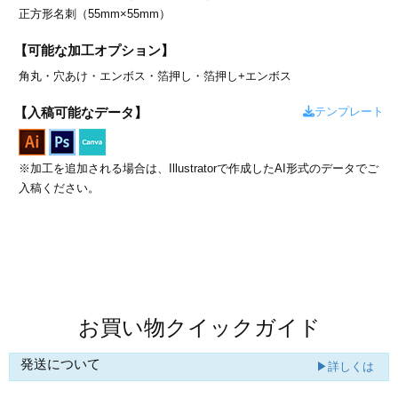
カー印刷
正方形名刺（55mm×55mm）
【可能な加工オプション】
角丸・
穴あけ・
エンボス・
箔押し・
箔押し+エンボス
テンプレート
【入稿可能なデータ】
※加工を追加される場合は、Illustratorで作成したAI形式のデータでご
入稿ください。
商品値段表
お買い物クイックガイド
発送について
▶詳しくは