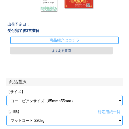
28
29
30
カード印刷
定形マル型
印刷
ス
・・・休業日
出荷予定日：
受付完了後
3
営業日
グ印刷
げ印刷
商品紹介はコチラ
ト印刷
印刷
よくある質問
刷
工名刺印刷
トフォルダー
ト印刷
商品選択
ーファイル印刷
ラムカード印刷
【サイズ】
ファイル印刷
印刷
【用紙】
対応用紙一覧
わ印刷
判カード印刷