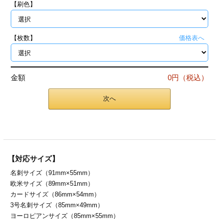
【刷色】
ジ
トフォルダー
ーファイル印刷
【枚数】
価格表へ
プ印刷
ファイル印刷
金額
0円（税込）
スリーブ印刷
刷
次へ
ス加工
げ印刷
ジ
【対応サイズ】
名刺サイズ（91mm×55mm）
プ印刷
欧米サイズ（89mm×51mm）
カードサイズ（86mm×54mm）
スリーブ
3号名刺サイズ（85mm×49mm）
ヨーロピアンサイズ（85mm×55mm）