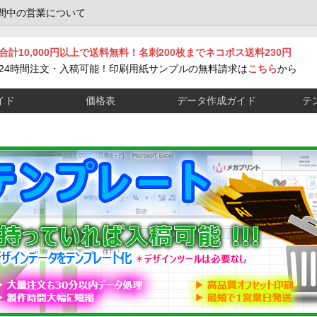
間中の営業について
合計10,000円以上で送料無料！名刺200枚までネコポス送料230円
24時間注文・入稿可能！印刷用紙サンプルの無料請求は
こちら
から
イド
価格表
データ作成ガイド
テ