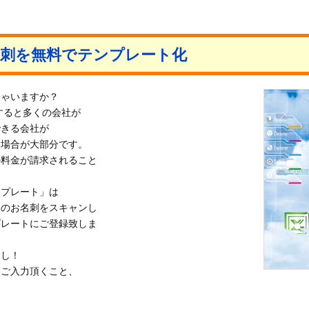
名刺を無料でテンプレート化
しゃいますか？
すると多くの会社が
できる会社が
る場合が大部分です。
の料金が請求されること
ンプレート」は
いのお名刺をスキャンし
プレートにご登録致しま
なし！
をご入力頂くこと、
。