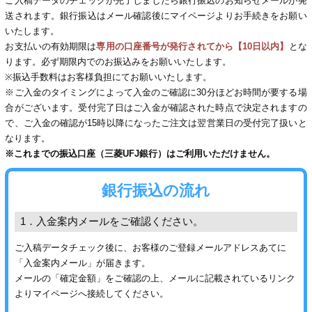
ご入稿データのチェックが完了しましたら銀行振込のお知らせメールが発
28
29
30
カード印刷
定形マル型
送されます。銀行振込はメール確認後にマイページよりお手続きをお願い
いたします。
お支払いの有効期限は
専用の口座番号が発行されてから【10日以内】
とな
印刷
ス
・・・休業日
ります。必ず期限内でのお振込みをお願いいたします。
※振込手数料はお客様負担にてお願いいたします。
グ印刷
げ印刷
※ご入金のタイミングによって入金のご確認に30分ほどお時間が要する場
合がございます。受付完了日はご入金が確認された時点で決定されますの
ト印刷
印刷
で、ご入金の確認が15時以降になったご注文は翌営業日の受付完了扱いと
なります。
刷
工名刺印刷
※これまでの振込口座（三菱UFJ銀行）はご利用いただけません。
トフォルダー
ト印刷
銀行振込の流れ
ーファイル印刷
ラムカード印刷
1．入金案内メールをご確認ください。
ご入稿データチェック後に、お客様のご登録メールアドレスあてに
ファイル印刷
印刷
「入金案内メール」が届きます。
メールの「確定金額」をご確認の上、メールに記載されているリンク
わ印刷
判カード印刷
よりマイページへ接続してください。