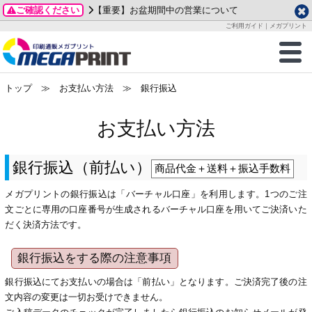
ご確認ください
【重要】お盆期間中の営業について
データ作成ガイド
ご利用ガイド
テンプレート
商品一覧
ご利用ガイド｜メガプリント
2026年 8月
ルグッズ
のお客様へ
印刷
作成前に
カード印刷
せ一覧
月
火
水
木
金
土
トップ
≫ お支払い方法 ≫ 銀行振込
・ステッカー
ついて
判カード印刷
別ガイド
り名刺印刷
合わせ
1
3
4
5
6
7
8
お支払い方法
刷物
について
カード印刷
ガイド
り名刺印刷
る質問FAQ
10
11
12
13
14
15
17
18
19
20
21
22
チックカード印刷
い方法
チックカード名刺
trator 加工指示ガイド
チックカード
もり
銀行振込（前払い）
24
25
26
27
28
29
商品代金＋送料＋振込手数料
31
営業ツール印刷
法/送料について
ラムカード
カード印刷
ンプル請求
メガプリントの銀行振込は「バーチャル口座」を利用します。1つのご注
2026年 9月
文ごとに専用の口座番号が生成されるバーチャル口座を用いてご決済いた
だく決済方法です。
ティ・販促グッズ
ト印刷
印刷
月
火
水
木
金
土
1
2
3
4
5
銀行振込をする際の注意事項
ス＆盛り上げ印刷
定型マル型印刷
グ印刷
7
8
9
10
11
12
銀行振込にてお支払いの場合は「前払い」となります。ご決済完了後の注
14
15
16
17
18
19
サイズ
ター印刷
ト印刷
文内容の変更は一切お受けできません。
21
22
23
24
25
26