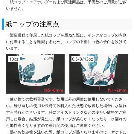
・紙コップ・エアホルダーおよび関連商品は、予備数のご用意がござ
ジ
トフォルダー
いません。
ーファイル印刷
紙コップの注意点
プ印刷
ファイル印刷
・製造過程で印刷した紙コップを重ねた際に、インクがコップの内側
に付着することを軽減するため、コップの下部に白色の余白を設けて
います。
スリーブ印刷
刷
ス加工
げ印刷
ジ
・使い捨ての飲料容器です。飲用以外の用途に使用しないでくださ
い。繰り返しの使用や長時間飲料入れた状態で放置した場合に水漏れ
プ印刷
する恐れがございます。特にアイスドリンクなどの冷たい飲料でご利
用した場合、結露が発生し、紙コップが柔らかくなったり、水漏れの
スリーブ
可能性高くなりますので長時間の使用はご遠慮ください。
・熱いお飲み物を注いだ際、紙コップが熱くなりますので、ヤケドに