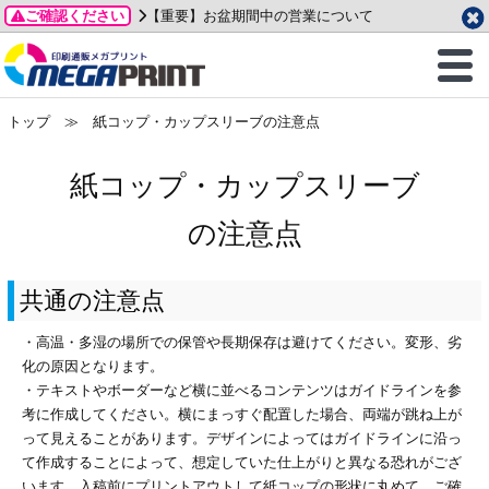
ご確認ください
【重要】お盆期間中の営業について
データ作成ガイド
ご利用ガイド
テンプレート
商品一覧
2026年 8月
ルグッズ
のお客様へ
印刷
作成前に
カード印刷
せ一覧
月
火
水
木
金
土
トップ
≫ 紙コップ・カップスリーブの注意点
・ステッカー
ついて
判カード印刷
別ガイド
り名刺印刷
合わせ
1
3
4
5
6
7
8
紙コップ・カップスリーブ
刷物
について
カード印刷
ガイド
り名刺印刷
る質問FAQ
10
11
12
13
14
15
の注意点
17
18
19
20
21
22
チックカード印刷
い方法
チックカード名刺
trator 加工指示ガイド
チックカード
もり
24
25
26
27
28
29
31
共通の注意点
営業ツール印刷
法/送料について
ラムカード
カード印刷
ンプル請求
2026年 9月
・高温・多湿の場所での保管や長期保存は避けてください。変形、劣
ティ・販促グッズ
ト印刷
印刷
月
火
水
木
金
土
化の原因となります。
1
2
3
4
5
・テキストやボーダーなど横に並べるコンテンツはガイドラインを参
ス＆盛り上げ印刷
定型マル型印刷
グ印刷
考に作成してください。横にまっすぐ配置した場合、両端が跳ね上が
7
8
9
10
11
12
って見えることがあります。デザインによってはガイドラインに沿っ
14
15
16
17
18
19
サイズ
ター印刷
ト印刷
て作成することによって、想定していた仕上がりと異なる恐れがござ
21
22
23
24
25
26
います。入稿前にプリントアウトして紙コップの形状に丸めて、ご確