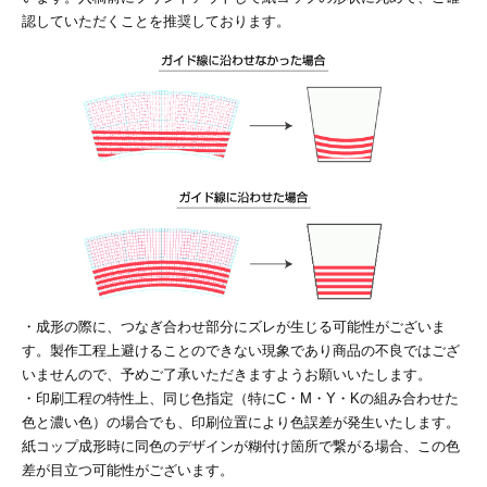
28
29
30
認していただくことを推奨しております。
カード印刷
定形マル型
印刷
ス
・・・休業日
グ印刷
げ印刷
ト印刷
印刷
刷
工名刺印刷
トフォルダー
ト印刷
・成形の際に、つなぎ合わせ部分にズレが生じる可能性がございま
ーファイル印刷
ラムカード印刷
す。製作工程上避けることのできない現象であり商品の不良ではござ
いませんので、予めご了承いただきますようお願いいたします。
ファイル印刷
印刷
・印刷工程の特性上、同じ色指定（特にC・M・Y・Kの組み合わせた
色と濃い色）の場合でも、印刷位置により色誤差が発生いたします。
紙コップ成形時に同色のデザインが糊付け箇所で繋がる場合、この色
わ印刷
判カード印刷
差が目立つ可能性がございます。