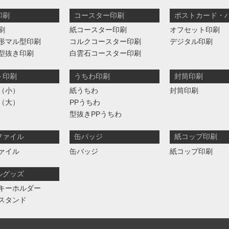
印刷
コースター印刷
ポストカード・
刷
紙コースター印刷
オフセット印刷
形マル型印刷
コルクコースター印刷
デジタル印刷
型抜き印刷
白雲石コースター印刷
ト印刷
うちわ印刷
封筒印刷
（小）
紙うちわ
封筒印刷
（大）
PPうちわ
型抜きPPうちわ
ファイル
缶バッジ
紙コップ印刷
ァイル
缶バッジ
紙コップ印刷
ルグッズ
キーホルダー
スタンド