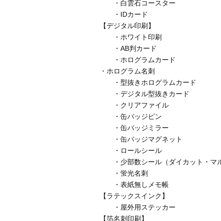
・白雲石コースター
・IDカード
【デジタル印刷】
・ホワイト印刷
・AB判カード
・ホログラムカード
・ホログラム名刺
・型抜きホログラムカード
・デジタル型抜きカード
・クリアファイル
・缶バッジピン
・缶バッジミラー
・缶バッジマグネット
・ロールシール
・少部数シール（ダイカット・マ
・蛍光名刺
・表紙無しメモ帳
【ラテックスインク】
・屋外用ステッカー
【箔名刺印刷】