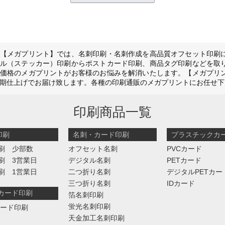
【メガプリント】では、名刺印刷・名刺作成を高品質オフセット印刷
ル（ステッカー）印刷からポストカード印刷、商品タグ印刷などを取
価格のメガプリントがお客様のお悩みを解消いたします。【メガプリ
期仕上げでお届け致します。各種の印刷通販のメガプリントにお任せ下
印刷商品一覧
印刷
名刺・カード印刷
プラスチックカ
刷 少部数
オフセット名刺
PVCカード
刷 3営業日
デジタル名刺
PETカード
刷 1営業日
二つ折り名刺
デジタルPETカー
三つ折り名刺
IDカード
判カード印刷
箔名刺印刷
蛍光名刺印刷
カード印刷
天金加工名刺印刷