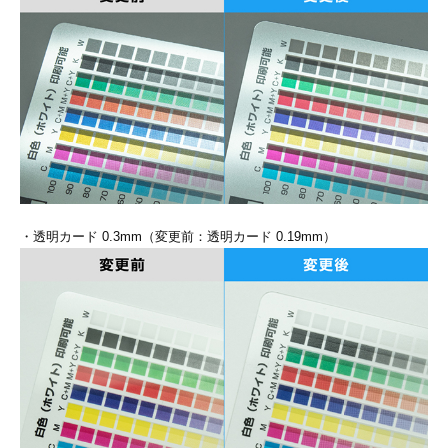
カー印刷
・透明カード 0.3mm（変更前：透明カード 0.19mm）