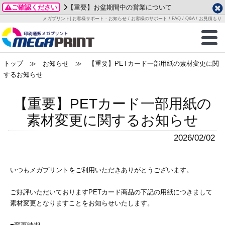
ご確認ください
【重要】お盆期間中の営業について
データ作成ガイド
ご利用ガイド
テンプレート
商品一覧
メガプリント| お客様サポート - お知らせ / お客様のサポート / FAQ / Q&A / お見積もり
2026年 8月
ルグッズ
のお客様へ
印刷
作成前に
カード印刷
せ一覧
月
火
水
木
金
土
トップ
≫ お知らせ ≫ 【重要】PETカード一部用紙の素材変更に関
・ステッカー
ついて
判カード印刷
別ガイド
り名刺印刷
合わせ
1
するお知らせ
3
4
5
6
7
8
刷物
について
カード印刷
ガイド
り名刺印刷
る質問FAQ
10
11
12
13
14
15
【重要】PETカード一部用紙の
17
18
19
20
21
22
チックカード印刷
い方法
チックカード名刺
trator 加工指示ガイド
チックカード
もり
素材変更に関するお知らせ
24
25
26
27
28
29
31
2026/02/02
営業ツール印刷
法/送料について
ラムカード
カード印刷
ンプル請求
2026年 9月
ティ・販促グッズ
ト印刷
印刷
月
火
水
木
金
土
いつもメガプリントをご利用いただきありがとうございます。
1
2
3
4
5
ス＆盛り上げ印刷
定型マル型印刷
グ印刷
7
8
9
10
11
12
ご好評いただいておりますPETカード商品の下記の用紙につきまして
素材変更となりますことをお知らせいたします。
14
15
16
17
18
19
サイズ
ター印刷
ト印刷
21
22
23
24
25
26