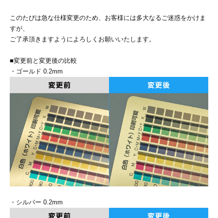
ジ
トフォルダー
このたびは急な仕様変更のため、お客様には多大なるご迷惑をかけま
すが、
ーファイル印刷
ご了承頂きますようによろしくお願いいたします。
プ印刷
ファイル印刷
■変更前と変更後の比較
・ゴールド 0.2mm
スリーブ印刷
刷
ス加工
げ印刷
ジ
プ印刷
スリーブ
・シルバー 0.2mm