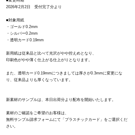
■変更時期
28
29
30
カード印刷
定形マル型
2026年2月2日 受付完了分より
■対象用紙
印刷
ス
・・・休業日
・ゴールド0.2mm
・シルバー0.2mm
グ印刷
げ印刷
・透明カード0.19mm
ト印刷
印刷
新用紙は従来品と比べて光沢がやや控えめとなり、
印刷色がやや薄く仕上がる仕上がりとなります。
刷
工名刺印刷
また、透明カード0.19mmにつきましては厚さが0.3mmに変更にな
り、従来品よりも厚くなっています。
トフォルダー
ト印刷
ーファイル印刷
ラムカード印刷
新素材のサンプルは、本日出荷分より配布を開始いたします。
ファイル印刷
印刷
素材のご確認をご希望のお客様は、
無料サンプル請求フォームにて「プラスチックカード」をご選択くだ
わ印刷
判カード印刷
さい。